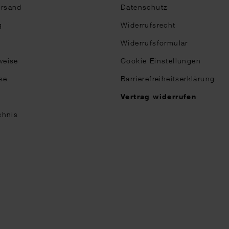
ersand
Datenschutz
g
Widerrufsrecht
Widerrufsformular
weise
Cookie Einstellungen
se
Barrierefreiheitserklärung
n
Vertrag widerrufen
chnis