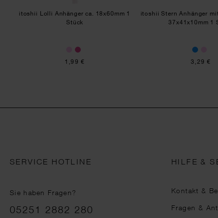
itoshii Lolli Anhänger ca. 18x60mm 1
itoshii Stern Anhänger mit
Stück
37x41x10mm 1 
1,99 €
3,29 €
SERVICE HOTLINE
HILFE & S
Kontakt & B
Sie haben Fragen?
Telefonnummer
Fragen & An
05251 2882 280