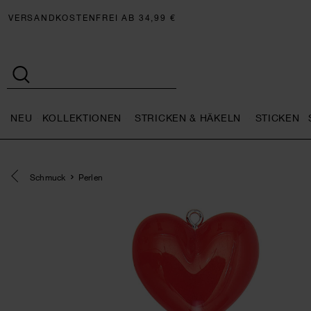
VERSANDKOSTENFREI AB 34,99 €
NEU
KOLLEKTIONEN
STRICKEN & HÄKELN
STICKEN
Neu general.openMenu
Kollektionen general.openMe
Stricken 
Eine Kategorie zurück navigieren
Schmuck
Perlen