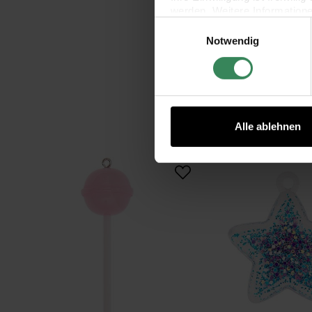
werden. Weitere Information
Einwilligungsauswahl
Datenschutzerklärung.
Notwendig
Impressum
Datenschutz
Alle ablehnen
itoshii Lolli Anhänger ca. 18x60mm 1 Stü
itos