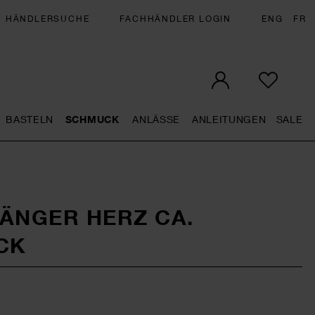
HÄNDLERSUCHE
FACHHÄNDLER LOGIN
ENG
FR
BASTELN
SCHMUCK
ANLÄSSE
ANLEITUNGEN
SALE
eral.openMenu
Künstlerbedarf general.openMenu
Basteln general.openMenu
Schmuck general.openMenu
Anlässe general.op
Anleit
S
HÄNGER HERZ CA.
CK