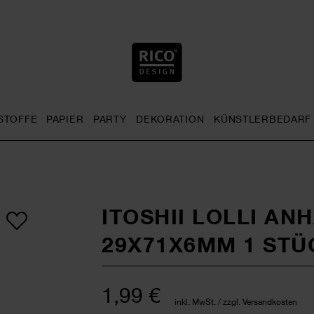
STOFFE
PAPIER
PARTY
DEKORATION
KÜNSTLERBEDARF
nu
& Häkeln general.openMenu
Sticken general.openMenu
Stoffe general.openMenu
Papier general.openMenu
Party general.openMenu
Dekoration gen
ITOSHII LOLLI AN
29X71X6MM 1 STÜ
1,99 €
inkl. MwSt. / zzgl. Versandkosten