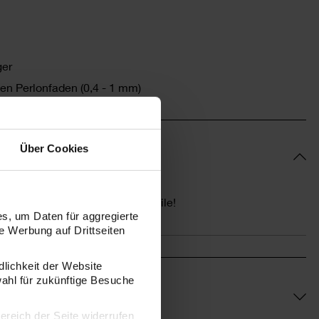
ger
en Perlonfaden (0,4 - 1 mm)
Über Cookies
 Jahren. Verschluckbare Kleinteile!
s, um Daten für aggregierte
 Werbung auf Drittseiten
dlichkeit der Website
wahl für zukünftige Besuche
bereich der Seite widerrufen