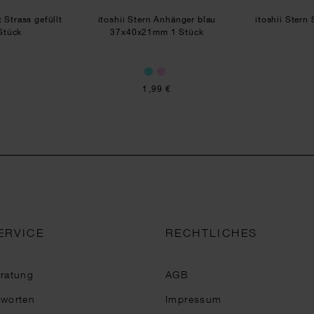
 Strass gefüllt
itoshii Stern Anhänger blau
itoshii Ster
Stück
37x40x21mm 1 Stück
1,99 €
ERVICE
RECHTLICHES
eratung
AGB
tworten
Impressum