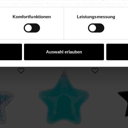
en zu den verwendeten Technologien und den Empfängern der Dat
Komfortfunktionen
Leistungsmessung
Vertrag widerrufen
KAUFEMPFEHLUNG
Auswahl erlauben
ck
hii Stern Anhänger mit Strass gefüllt 37x41x10mm 1 Stück
itoshii Stern Anhänger blau 3