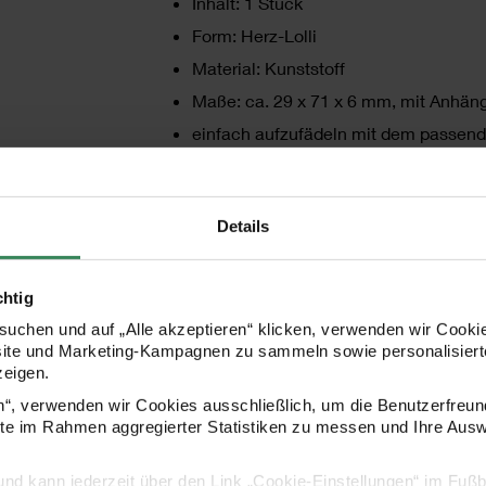
Inhalt: 1 Stück
Form: Herz-Lolli
Material: Kunststoff
Maße: ca. 29 x 71 x 6 mm, mit Anhän
einfach aufzufädeln mit dem passend
Details
WARNHINWEISE
chtig
Achtung! Nicht geeignet für Kinder unter 3
uchen und auf „Alle akzeptieren“ klicken, verwenden wir Cookie
site und Marketing-Kampagnen zu sammeln sowie personalisierte
zeigen.
en“, verwenden wir Cookies ausschließlich, um die Benutzerfreun
ite im Rahmen aggregierter Statistiken zu messen und Ihre Aus
HERSTELLER
lig und kann jederzeit über den Link „Cookie-Einstellungen“ im Fuß