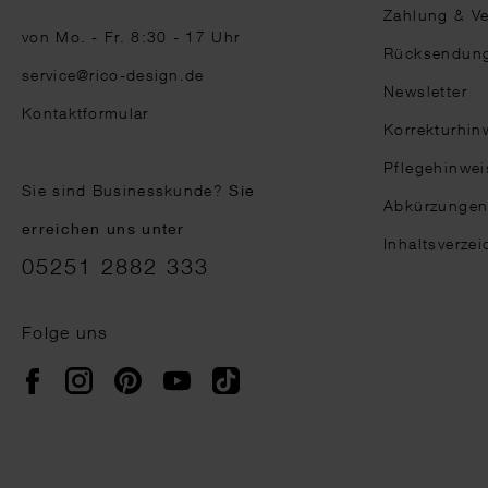
Zahlung & V
von Mo. - Fr. 8:30 - 17 Uhr
Rücksendun
service@rico-design.de
Newsletter
Kontaktformular
Korrekturhin
Pflegehinwei
Sie sind Businesskunde?
Sie
Abkürzunge
erreichen uns unter
Inhaltsverzei
05251 2882 333
Folge uns
Instagram
Pinterest
YouTube
TikTok
Facebook