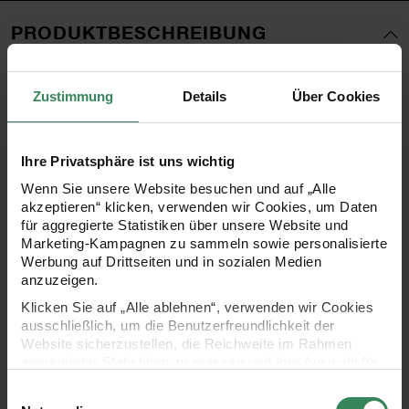
PRODUKTBESCHREIBUNG
Mithilfe dieser pastellfarbenen Ripsbänder lassen sich
Zustimmung
Details
Über Cookies
coole Kombinationen der Ponii Beads perfekt in Szene
setzen. Sie können die Armbänder einfach mit einem
Knoten oder mit einem coolen Verschluss verschließen.
Ihre Privatsphäre ist uns wichtig
Durch die langen Enden der Armbänder erhalten Sie einen
Wenn Sie unsere Website besuchen und auf „Alle
akzeptieren“ klicken, verwenden wir Cookies, um Daten
mega Festivallook. Lassen Sie Ihrer Kreativität freien Lauf!
für aggregierte Statistiken über unsere Website und
Marketing-Kampagnen zu sammeln sowie personalisierte
Werbung auf Drittseiten und in sozialen Medien
anzuzeigen.
- coole Ripsband Armbänder, perfekt geeignet für Ponii
Klicken Sie auf „Alle ablehnen“, verwenden wir Cookies
Beads
ausschließlich, um die Benutzerfreundlichkeit der
Website sicherzustellen, die Reichweite im Rahmen
- verschmolzene Ripsbandenden, sodass sich die Bänder
aggregierter Statistiken zu messen und Ihre Auswahl für
zukünftige Besuche zu speichern.
nicht auslösen können
Einwilligungsauswahl
Ihre Einwilligung ist freiwillig und kann jederzeit über den