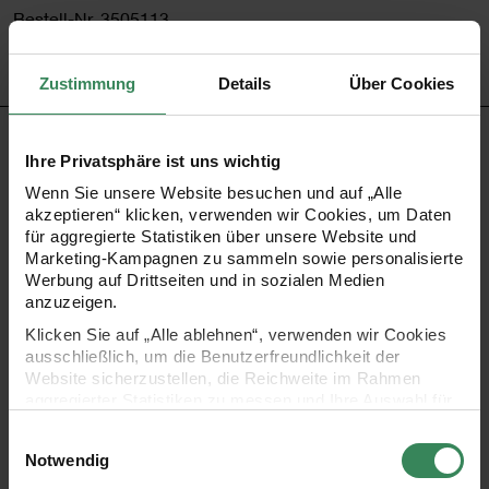
Bestell-Nr.
3505113
Zustimmung
Details
Über Cookies
PRODUKTBESCHREIBUNG
Ihre Privatsphäre ist uns wichtig
Wenn Sie unsere Website besuchen und auf „Alle
Personalisieren Sie Ihre Kreationen! Mit den
akzeptieren“ klicken, verwenden wir Cookies, um Daten
Buchstabenwürfel können Sie 4 coole Statement-Wörter
für aggregierte Statistiken über unsere Website und
Marketing-Kampagnen zu sammeln sowie personalisierte
auf unterschiedliche Bänder auffädeln. So erhalten Sie auf
Werbung auf Drittseiten und in sozialen Medien
einfache Art und Weise ein modernes Style Piece zum
anzuzeigen.
Verschenken oder Selbst tragen.
Klicken Sie auf „Alle ablehnen“, verwenden wir Cookies
ausschließlich, um die Benutzerfreundlichkeit der
Website sicherzustellen, die Reichweite im Rahmen
19 Buchstabenwürfel, die die Worte: hope, smile,
aggregierter Statistiken zu messen und Ihre Auswahl für
zukünftige Besuche zu speichern.
dream und enjoy bilden
Einwilligungsauswahl
Ihre Einwilligung ist freiwillig und kann jederzeit über den
Notwendig
Verwendbar mit vielen Bändern und Kordeln
Link „Cookie-Einstellungen“ im Fußbereich der Seite