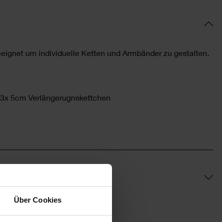
eignet um individuelle Ketten und Armbänder zu gestalten.
e, 3x 5cm Verlängerugnskettchen
Über Cookies