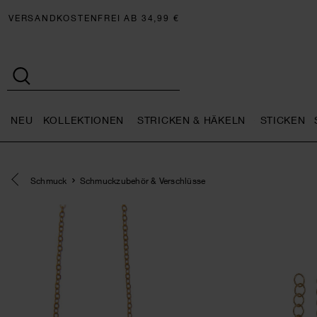
VERSANDKOSTENFREI AB 34,99 €
NEU
KOLLEKTIONEN
STRICKEN & HÄKELN
STICKEN
Neu general.openMenu
Kollektionen general.openMe
Stricken 
Eine Kategorie zurück navigieren
Schmuck
Schmuckzubehör & Verschlüsse