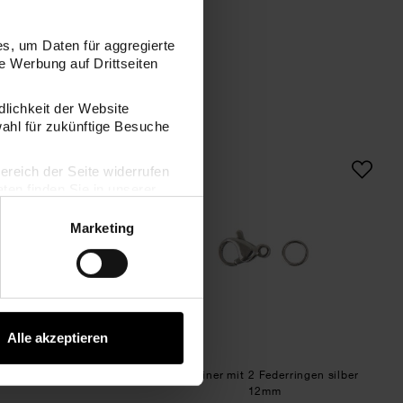
s, um Daten für aggregierte
 Werbung auf Drittseiten
dlichkeit der Website
wahl für zukünftige Besuche
ten gold
Gliederkette gold 6-7mm 1m
Karabiner mit 2 Fede
bereich der Seite widerrufen
en finden Sie in unserer
Marketing
Alle akzeptieren
kette gold 6-7mm 1m
Karabiner mit 2 Federringen silber
12mm