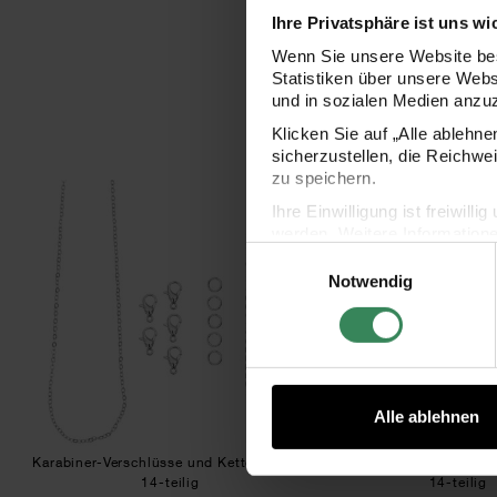
Ihre Privatsphäre ist uns wi
Wenn Sie unsere Website bes
Statistiken über unsere Web
und in sozialen Medien anzu
Klicken Sie auf „Alle ablehn
sicherzustellen, die Reichwe
zu speichern.
Karabiner-Verschlüsse und Ketten silber
Fede
Ihre Einwilligung ist freiwil
werden. Weitere Information
Einwilligungsauswahl
Datenschutzerklärung.
Notwendig
Impressum
Datenschutz
Alle ablehnen
Karabiner-Verschlüsse und Ketten silber
Federring-Verschlüsse und
14-teilig
14-teilig