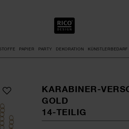
STOFFE
PAPIER
PARTY
DEKORATION
KÜNSTLERBEDARF
nu
& Häkeln general.openMenu
Sticken general.openMenu
Stoffe general.openMenu
Papier general.openMenu
Party general.openMenu
Dekoration gen
KARABINER-VERS
GOLD
14-TEILIG