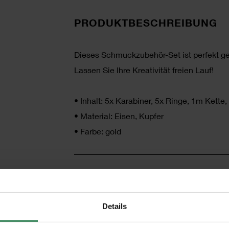
PRODUKTBESCHREIBUNG
Dieses Schmuckzubehör-Set ist perfekt ge
Lassen Sie Ihre Kreativität freien Lauf!
•
Inhalt: 5x Karabiner, 5x Ringe, 1m Kett
•
Material: Eisen, Kupfer
•
Farbe: gold
HERSTELLER
Details