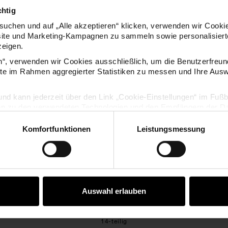
chtig
uchen und auf „Alle akzeptieren“ klicken, verwenden wir Cookie
site und Marketing-Kampagnen zu sammeln sowie personalisierte
zeigen.
KAUFEMPFEHLUNG
en“, verwenden wir Cookies ausschließlich, um die Benutzerfreun
ite im Rahmen aggregierter Statistiken zu messen und Ihre Aus
rring-Verschlüsse und Ketten silber
Federring-Verschlüsse und Ket
lig und kann jederzeit über den Link „Cookie-Einstellungen“ im Fuß
en zu den verwendeten Technologien und den Empfängern der Dat
Komfortfunktionen
Leistungsmessung
Vertrag widerrufen
Auswahl erlauben
 Ketten silber
Federring-Verschlüsse und Ketten gold
Glieder
14-teilig