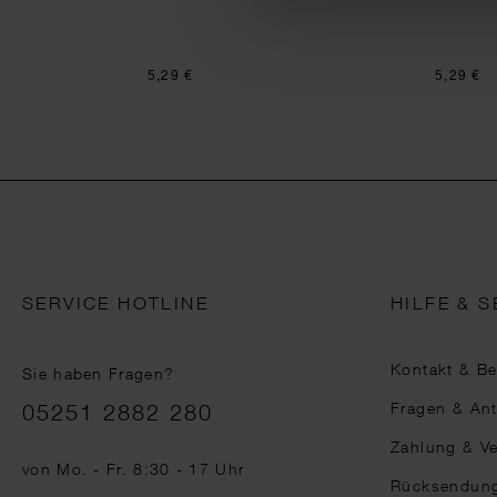
5,29 €
5,29 €
SERVICE HOTLINE
HILFE & S
Kontakt & B
Sie haben Fragen?
Telefonnummer
Fragen & An
05251 2882 280
Zahlung & V
von Mo. - Fr. 8:30 - 17 Uhr
Rücksendun