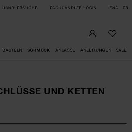
HÄNDLERSUCHE
FACHHÄNDLER LOGIN
ENG
FR
BASTELN
SCHMUCK
ANLÄSSE
ANLEITUNGEN
SALE
eral.openMenu
Künstlerbedarf general.openMenu
Basteln general.openMenu
Schmuck general.openMenu
Anlässe general.op
Anleit
S
CHLÜSSE UND KETTEN