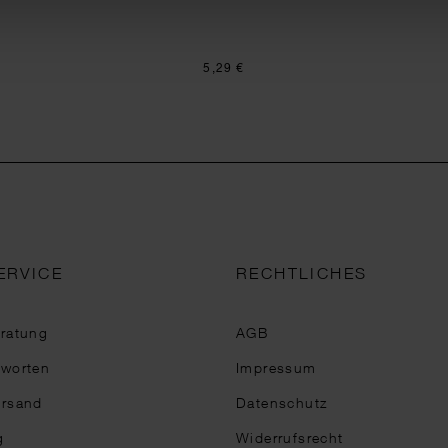
5,29 €
ERVICE
RECHTLICHES
eratung
AGB
tworten
Impressum
ersand
Datenschutz
g
Widerrufsrecht