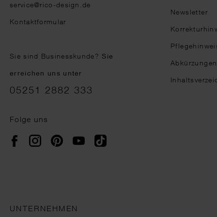
service@rico-design.de
Newsletter
Kontaktformular
Korrekturhin
Pflegehinwei
Sie sind Businesskunde?
Sie
Abkürzunge
erreichen uns unter
Inhaltsverzei
05251 2882 333
Folge uns
Instagram
Pinterest
YouTube
TikTok
Facebook
UNTERNEHMEN