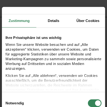
Zustimmung
Details
Über Cookies
PRODUKTBESCHREIBUNG
Diese glitzernden Pilze aus Holz mit irisierendem Effekt
Ihre Privatsphäre ist uns wichtig
sind einfach zauberhaft und ein echter Hingucker in Ihrer
Wenn Sie unsere Website besuchen und auf „Alle
akzeptieren“ klicken, verwenden wir Cookies, um Daten
Herbstdeko. Die kleinen Pilze können auf dem Tisch, im
für aggregierte Statistiken über unsere Website und
Regal oder auf der Fensterbank platziert werden.
Marketing-Kampagnen zu sammeln sowie personalisierte
Werbung auf Drittseiten und in sozialen Medien
Kombiniert mit anderen, größeren Deko-Pilzen entsteht
anzuzeigen.
eine bezaubernde Winterlandschaft, die Groß und Klein
Klicken Sie auf „Alle ablehnen“, verwenden wir Cookies
gleichermaßen entzückt!
ausschließlich, um die Benutzerfreundlichkeit der
Website sicherzustellen, die Reichweite im Rahmen
aggregierter Statistiken zu messen und Ihre Auswahl für
zukünftige Besuche zu speichern.
Einwilligungsauswahl
zum Dekorieren und Hinstellen
Ihre Einwilligung ist freiwillig und kann jederzeit über den
Notwendig
Inhalt: 5 Stück
Link „Cookie-Einstellungen“ im Fußbereich der Seite