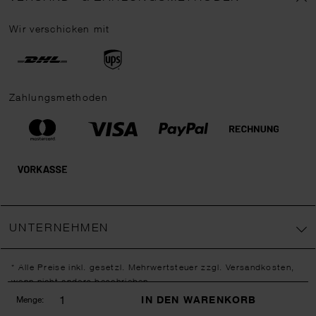
Wir verschicken mit
Zahlungsmethoden
UNTERNEHMEN
* Alle Preise inkl. gesetzl. Mehrwertsteuer zzgl.
Versandkosten
,
wenn nicht anders beschrieben.
** Jede:r Abonnent:in erhält bei erstmaliger Anmeldung für unseren
IN DEN WARENKORB
Menge:
Newsletter einen 10 % Rabatt-Gutschein für unseren Online-Shop.