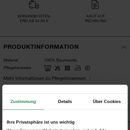
VERSAND­KOSTEN­
KAUF AUF
FREI AB 34,99 €
RECHNUNG
PRODUKTINFORMATION
Material
100% Baumwolle
Pflegehinweise
Mehr Informationen zu Pflegehinweisen
Artikel-Nr.
500050.008
Bestell-Nr.
2037530
Zustimmung
Details
Über Cookies
Ihre Privatsphäre ist uns wichtig