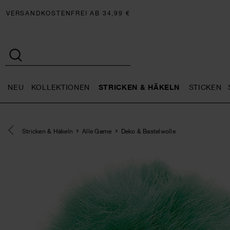
VERSANDKOSTENFREI AB 34,99 €
NEU
KOLLEKTIONEN
STRICKEN & HÄKELN
STICKEN
Neu general.openMenu
Kollektionen general.openMe
Stricken 
Eine Kategorie zurück navigieren
Stricken & Häkeln
Alle Garne
Deko & Bastelwolle