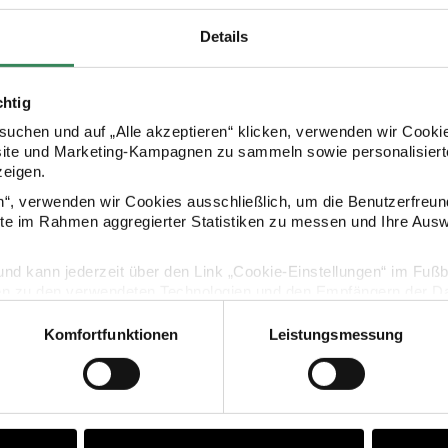
Details
HERSTELLER
chtig
uchen und auf „Alle akzeptieren“ klicken, verwenden wir Cookie
site und Marketing-Kampagnen zu sammeln sowie personalisierte
zeigen.
en“, verwenden wir Cookies ausschließlich, um die Benutzerfreun
ite im Rahmen aggregierter Statistiken zu messen und Ihre Aus
KAUFEMPFEHLUNG
lig und kann jederzeit über den Link „Cookie-Einstellungen“ im Fuß
en zu den verwendeten Technologien und den Empfängern der Dat
tfellbommel 13cm
Komfortfunktionen
Leistungsmessung
Vertrag widerrufen