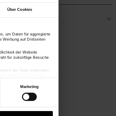
Über Cookies
s, um Daten für aggregierte
 Werbung auf Drittseiten
dlichkeit der Website
wahl für zukünftige Besuche
bereich der Seite widerrufen
en finden Sie in unserer
Marketing