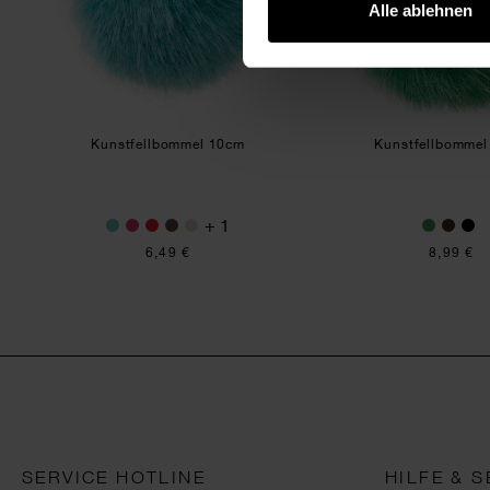
Alle ablehnen
Kunstfellbommel 10cm
Kunstfellbommel
+ 1
6,49 €
8,99 €
SERVICE HOTLINE
HILFE & S