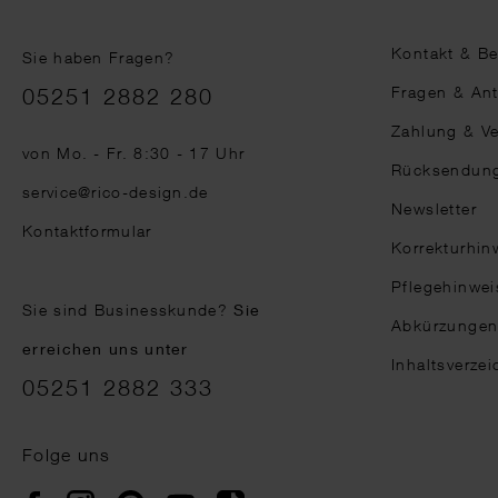
Kontakt & B
Sie haben Fragen?
Telefonnummer
Fragen & An
05251 2882 280
Zahlung & V
von Mo. - Fr. 8:30 - 17 Uhr
Rücksendun
service@rico-design.de
Newsletter
Kontaktformular
Korrekturhin
Pflegehinwei
Sie sind Businesskunde?
Sie
Abkürzunge
erreichen uns unter
Inhaltsverzei
05251 2882 333
Folge uns
Instagram
Pinterest
YouTube
TikTok
Facebook