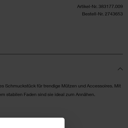
Artikel-Nr.
383177.009
Bestell-Nr.
2743653
iges Schmuckstück für trendige Mützen und Accessoires. Mit
m stabilen Faden sind sie ideal zum Annähen.