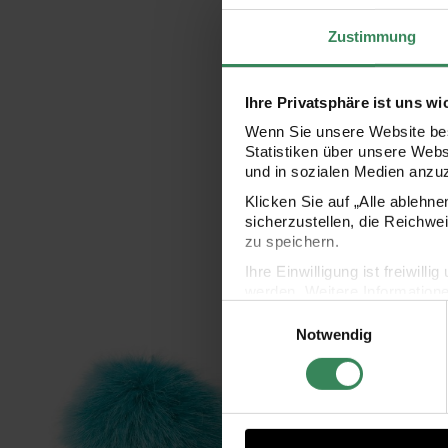
Zustimmung
Ihre Privatsphäre ist uns wi
Wenn Sie unsere Website bes
Statistiken über unsere Web
und in sozialen Medien anzu
Klicken Sie auf „Alle ablehn
sicherzustellen, die Reichwe
zu speichern.
Ihre Einwilligung ist freiwil
werden. Weitere Information
Einwilligungsauswahl
Datenschutzerklärung.
Kunstfellbommel 10cm
Kuns
Notwendig
Impressum
Datenschutz