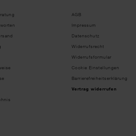
eratung
AGB
tworten
Impressum
ersand
Datenschutz
g
Widerrufsrecht
Widerrufsformular
weise
Cookie Einstellungen
se
Barrierefreiheitserklärung
n
Vertrag widerrufen
chnis