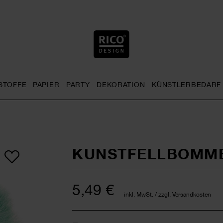
STOFFE
PAPIER
PARTY
DEKORATION
KÜNSTLERBEDARF
nu
& Häkeln general.openMenu
Sticken general.openMenu
Stoffe general.openMenu
Papier general.openMenu
Party general.openMenu
Dekoration gen
KUNSTFELLBOMM
5,49 €
inkl. MwSt. / zzgl. Versandkosten