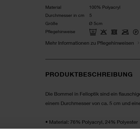
Material
100% Polyacryl
Durchmesser in cm
5
Größe
Ø 5cm
Pflegehinweise
Mehr Informationen zu Pflegehinweisen
PRODUKTBESCHREIBUNG
Die Bommel in Felloptik sind ein flausch
einem Durchmesser von ca. 5 cm und eine
•
Material: 76% Polyacryl, 24% Polyester
•
Pflege: 30° C Feinwäsche