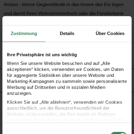
Anlass - kleine Gegenstände in das Innere des Eis legen
und damit Ihren Wohnzimmertisch oder die Fensterbank
dekorieren. Ganz nach Belieben.
Zustimmung
Details
Über Cookies
•
teilbares Kunststoff-Ei für individuelle Bastelarbeiten
•
einfach zu bekleben oder zu bemalen
Ihre Privatsphäre ist uns wichtig
•
verschiedene Größen zur Auswahl
Wenn Sie unsere Website besuchen und auf „Alle
akzeptieren“ klicken, verwenden wir Cookies, um Daten
für aggregierte Statistiken über unsere Website und
HERSTELLER
Marketing-Kampagnen zu sammeln sowie personalisierte
Werbung auf Drittseiten und in sozialen Medien
anzuzeigen.
Klicken Sie auf „Alle ablehnen“, verwenden wir Cookies
ausschließlich, um die Benutzerfreundlichkeit der
KOSTENLOSE ANLEITUNGEN
Website sicherzustellen, die Reichweite im Rahmen
aggregierter Statistiken zu messen und Ihre Auswahl für
zukünftige Besuche zu speichern.
Einwilligungsauswahl