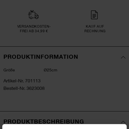
VERSAND­KOSTEN­
KAUF AUF
FREI AB 34,99 €
RECHNUNG
PRODUKTINFORMATION
Größe
Ø25cm
Artikel-Nr.
701113
Bestell-Nr.
3623008
PRODUKTBESCHREIBUNG