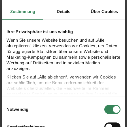
Das weiße
Lärchenzapfen
-Herz zum Aufhängen, mit einem
Zustimmung
Details
Über Cookies
Durchmesser von 25 cm, besteht aus echten
Naturmaterialien und bringt natürliche Eleganz in Ihr
Ihre Privatsphäre ist uns wichtig
Zuhause. Ob an der Haustür oder an der Wohnwand –
Wenn Sie unsere Website besuchen und auf „Alle
dieses Zapfenherz verschönert Ihre Umgebung und schafft
akzeptieren“ klicken, verwenden wir Cookies, um Daten
eine festliche Atmosphäre, die Vorfreude auf das
für aggregierte Statistiken über unsere Website und
Marketing-Kampagnen zu sammeln sowie personalisierte
Weihnachtsfest weckt!
Werbung auf Drittseiten und in sozialen Medien
anzuzeigen.
Klicken Sie auf „Alle ablehnen“, verwenden wir Cookies
- natürliches Zapfenherz zum Dekorieren
ausschließlich, um die Benutzerfreundlichkeit der
Website sicherzustellen, die Reichweite im Rahmen
- Farbe: Weiß
aggregierter Statistiken zu messen und Ihre Auswahl für
zukünftige Besuche zu speichern.
Einwilligungsauswahl
- Größe: Ø25cm
Ihre Einwilligung ist freiwillig und kann jederzeit über den
Notwendig
Link „Cookie-Einstellungen“ im Fußbereich der Seite
- Design:
Put a Bow on It
widerrufen werden. Weitere Informationen zu den
verwendeten Technologien und den Empfängern der
Komfortfunktionen