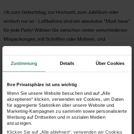
Ob zum Geburtstag, zur Hochzeit, zum Jubiläum oder
einfach nur so - Luftballons sind ein absolutes "Must have"
für jede Party! Wählen Sie zwischen vielen verschiedenen
Mixpackungen, mit Schriften oder Motiven, und
verschiedenen Designs.
Zustimmung
Details
Über Cookies
•
Luftballons ohne Schrift
•
Farben: Pastellfarben
•
Material: 100% Naturkautschuklatex
Ihre Privatsphäre ist uns wichtig
•
Größe: ca. 30 cm
Wenn Sie unsere Website besuchen und auf „Alle
akzeptieren“ klicken, verwenden wir Cookies, um Daten
•
Inhalt: 12 Stück
für aggregierte Statistiken über unsere Website und
Marketing-Kampagnen zu sammeln sowie personalisierte
Werbung auf Drittseiten und in sozialen Medien
anzuzeigen.
Klicken Sie auf „Alle ablehnen“, verwenden wir Cookies