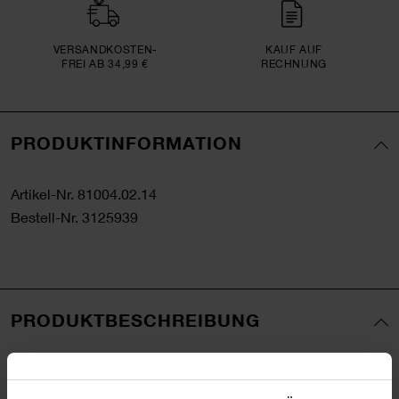
VERSAND­KOSTEN­
KAUF AUF
FREI AB 34,99 €
RECHNUNG
PRODUKTINFORMATION
Artikel-Nr.
81004.02.14
Bestell-Nr.
3125939
PRODUKTBESCHREIBUNG
Unverzichtbar für Ihre Party: Die Luftrüssel von Rico
Design! Die Handhabung ist kinderleicht: Pustet man in die