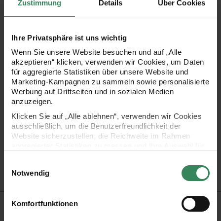
Zustimmung
Details
Über Cookies
Tröte, rollt sich das Papier durch die Luft ab und es ertönt
ein trötendes Partygeräusch. Durch ihr Design sind die
Ihre Privatsphäre ist uns wichtig
Luftrüssel nicht nur etwas für Kindergeburtstage, sondern
Wenn Sie unsere Website besuchen und auf „Alle
eignen sich auch ideal für Silvesterpartys,
akzeptieren“ klicken, verwenden wir Cookies, um Daten
Weihnachtsfeiern, Geburtstage, Hochzeiten und viele
für aggregierte Statistiken über unsere Website und
Marketing-Kampagnen zu sammeln sowie personalisierte
weitere Anlässe. Machen Sie Ihren Gästen damit eine
Werbung auf Drittseiten und in sozialen Medien
Freude!
anzuzeigen.
Klicken Sie auf „Alle ablehnen“, verwenden wir Cookies
ausschließlich, um die Benutzerfreundlichkeit der
•
Inhalt: 6 Stück
Website sicherzustellen, die Reichweite im Rahmen
•
Material: Papier, Kunststoff
aggregierter Statistiken zu messen und Ihre Auswahl für
zukünftige Besuche zu speichern.
•
mit Hot Foil und irisierendem Tape
Einwilligungsauswahl
Ihre Einwilligung ist freiwillig und kann jederzeit über den
Notwendig
•
Design: Pastell Mix
Link „Cookie-Einstellungen“ im Fußbereich der Seite
widerrufen werden. Weitere Informationen zu den
verwendeten Technologien und den Empfängern der
Komfortfunktionen
HERSTELLER
Daten finden Sie in unserer Datenschutzerklärung.