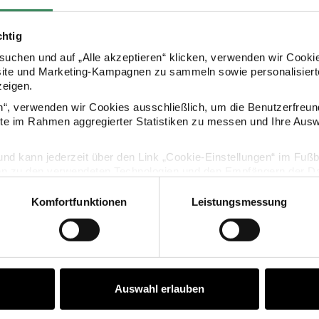
chtig
uchen und auf „Alle akzeptieren“ klicken, verwenden wir Cookie
site und Marketing-Kampagnen zu sammeln sowie personalisierte
zeigen.
KAUFEMPFEHLUNG
en“, verwenden wir Cookies ausschließlich, um die Benutzerfreun
ite im Rahmen aggregierter Statistiken zu messen und Ihre Aus
schlangen Farbmix flieder 3,8m
Luftschlangen 3,8m
lig und kann jederzeit über den Link „Cookie-Einstellungen“ im Fuß
en zu den verwendeten Technologien und den Empfängern der Dat
Komfortfunktionen
Leistungsmessung
Vertrag widerrufen
Auswahl erlauben