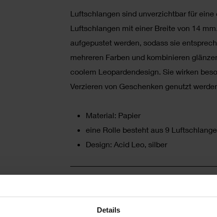
Luftschlangen sind unverzichtbar für eine
Luftschlangen mit einer Breite von 14 
aufgepustet werden, sodass sie entsprech
mehreren Farben und kombinieren glänzend
coolem Leopardendesign. Sie wirken beso
Verzieren von Geschenken genutzt werde
Material: Papier
eine Rolle besteht aus 9 Luftschlan
Design: Acid Leo, silber
HERSTELLER
Details