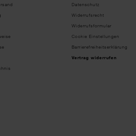
ersand
Datenschutz
g
Widerrufsrecht
Widerrufsformular
weise
Cookie Einstellungen
se
Barrierefreiheitserklärung
n
Vertrag widerrufen
chnis