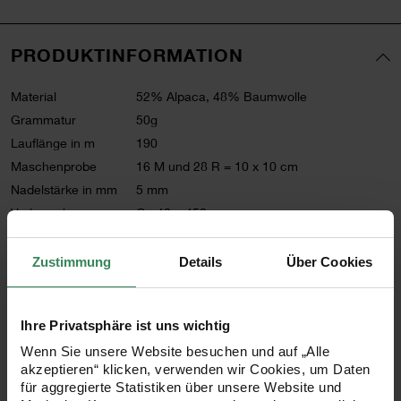
PRODUKTINFORMATION
Material
52% Alpaca, 48% Baumwolle
Grammatur
50g
Lauflänge in m
190
Maschenprobe
16 M und 28 R = 10 x 10 cm
Nadelstärke in mm
5 mm
Verbrauch
Gr. 40 = 450g
Pflegehinweise
Zustimmung
Details
Über Cookies
Mehr Informationen zu Pflegehinweisen
Artikel-Nr.
383420.005
Ihre Privatsphäre ist uns wichtig
Bestell-Nr.
3724873
Wenn Sie unsere Website besuchen und auf „Alle
akzeptieren“ klicken, verwenden wir Cookies, um Daten
für aggregierte Statistiken über unsere Website und