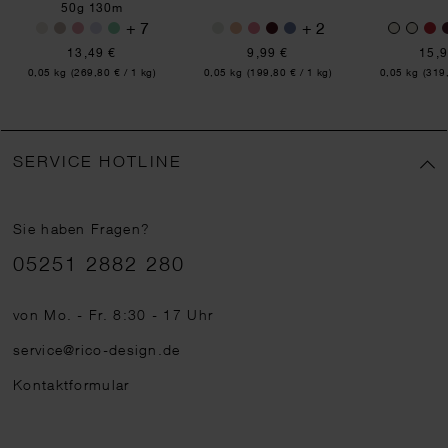
50g 130m
+ 7
+ 2
13,49 €
9,99 €
15,9
Inhalt:
Inhalt:
Inhalt:
0,05 kg
(269,80 € / 1 kg)
0,05 kg
(199,80 € / 1 kg)
0,05 kg
(319,
SERVICE HOTLINE
Sie haben Fragen?
Telefonnummer
05251 2882 280
von Mo. - Fr. 8:30 - 17 Uhr
service@rico-design.de
Kontaktformular