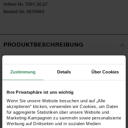
Artikel-Nr.
7091.30.27
Bestell-Nr.
2679983
PRODUKTBESCHREIBUNG
Unfreiwilliges Öffnen Ihrer Ketten gehört dank des
Magnetverschlusses der Vergangenheit an. Diese
Zustimmung
Details
Über Cookies
Verschlussvariante überzeugt zudem durch seine einfache
Handhabung. Befestigen Sie die Kettenenden einfach an
Ihre Privatsphäre ist uns wichtig
den Ösen - das war’s.
Wenn Sie unsere Website besuchen und auf „Alle
akzeptieren“ klicken, verwenden wir Cookies, um Daten
•
Größe 8 mm
für aggregierte Statistiken über unsere Website und
Marketing-Kampagnen zu sammeln sowie personalisierte
•
Farbe: silberfarbig
Werbung auf Drittseiten und in sozialen Medien