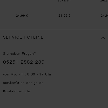
26x37cm
26x3
24,99 €
24,99 €
24,9
SERVICE HOTLINE
Sie haben Fragen?
Telefonnummer
05251 2882 280
von Mo. - Fr. 8:30 - 17 Uhr
service@rico-design.de
Kontaktformular