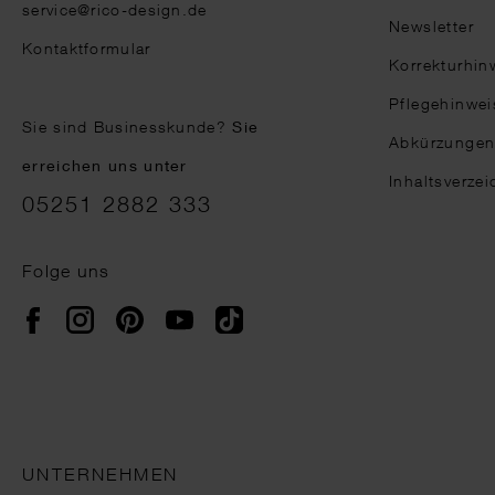
service@rico-design.de
Newsletter
Kontaktformular
Korrekturhin
Pflegehinwei
Sie sind Businesskunde?
Sie
Abkürzunge
erreichen uns unter
Inhaltsverzei
05251 2882 333
Folge uns
Instagram
Pinterest
YouTube
TikTok
Facebook
UNTERNEHMEN