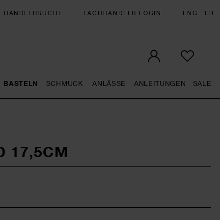
HÄNDLERSUCHE
FACHHÄNDLER LOGIN
ENG
FR
BASTELN
SCHMUCK
ANLÄSSE
ANLEITUNGEN
SALE
eral.openMenu
Künstlerbedarf general.openMenu
Basteln general.openMenu
Schmuck general.openMenu
Anlässe general.op
Anleit
S
 17,5CM