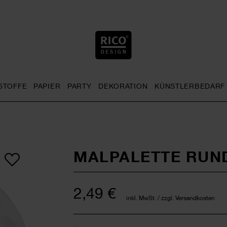
STOFFE
PAPIER
PARTY
DEKORATION
KÜNSTLERBEDARF
nu
& Häkeln general.openMenu
Sticken general.openMenu
Stoffe general.openMenu
Papier general.openMenu
Party general.openMenu
Dekoration gen
MALPALETTE RUND
2,49 €
inkl. MwSt. / zzgl. Versandkosten