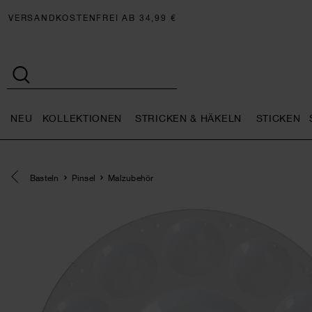
VERSANDKOSTENFREI AB 34,99 €
NEU
KOLLEKTIONEN
STRICKEN & HÄKELN
STICKEN
Neu general.openMenu
Kollektionen general.openMe
Stricken 
Eine Kategorie zurück navigieren
Basteln
Pinsel
Malzubehör