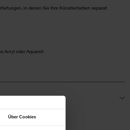
rtiefungen, in denen Sie Ihre Künstlerfarben separat
a Acryl oder Aquarell
Über Cookies