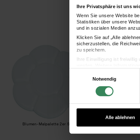
Ihre Privatsphäre ist uns wi
Wenn Sie unsere Website bes
Statistiken über unsere Web
und in sozialen Medien anzu
Klicken Sie auf „Alle ablehn
sicherzustellen, die Reichwe
Blumen-Malpalette 2er Set
Rech
zu speichern.
Ihre Einwilligung ist freiwil
werden. Weitere Information
Einwilligungsauswahl
Datenschutzerklärung.
Notwendig
Impressum
Datenschutz
Alle ablehnen
Blumen-Malpalette 2er Set
Rechteck-Malpalette gr