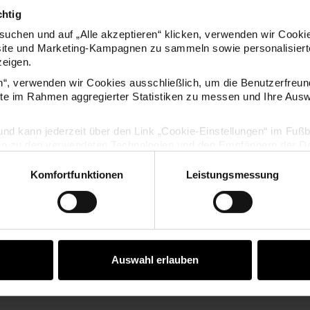
chtig
uchen und auf „Alle akzeptieren“ klicken, verwenden wir Cookie
site und Marketing-Kampagnen zu sammeln sowie personalisierte
KAUFEMPFEHLUNG
zeigen.
en“, verwenden wir Cookies ausschließlich, um die Benutzerfreun
ite im Rahmen aggregierter Statistiken zu messen und Ihre Aus
teck-Malpalette groß 34x23,4cm
Mal- und Bastelschwämme 2er
lig und kann jederzeit über den Link „Cookie-Einstellungen“ im Fuß
en zu den verwendeten Technologien und den Empfängern der Dat
Komfortfunktionen
Leistungsmessung
Vertrag widerrufen
Auswahl erlauben
oß 34x23,4cm
Mal- und Bastelschwämme 2er Set
ART Künst