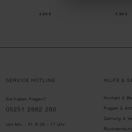
4,99 €
5,99 €
SERVICE HOTLINE
HILFE & S
Kontakt & B
Sie haben Fragen?
Telefonnummer
Fragen & An
05251 2882 280
Zahlung & V
von Mo. - Fr. 8:30 - 17 Uhr
Rücksendun