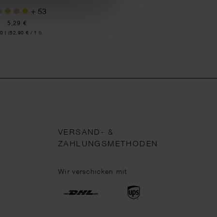
+ 53
5,29 €
alt:
0 l
(52,90 € / 1 l)
VERSAND- &
ZAHLUNGSMETHODEN
Wir verschicken mit