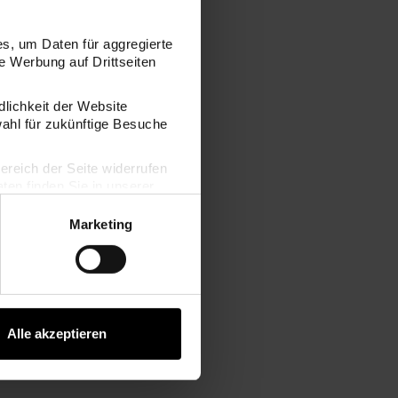
s, um Daten für aggregierte
 Werbung auf Drittseiten
dlichkeit der Website
wahl für zukünftige Besuche
 Set
ART Künstler Acrylfarbe 100ml
bereich der Seite widerrufen
en finden Sie in unserer
Marketing
Alle akzeptieren
ler Acrylfarbe 100ml