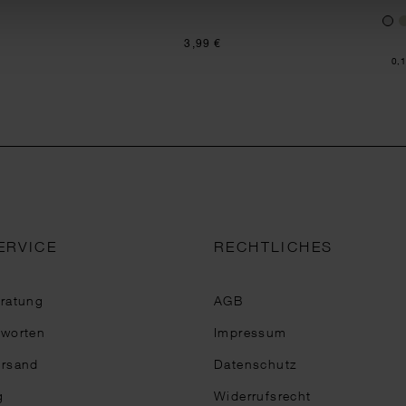
3,99 €
Inh
0,1
ERVICE
RECHTLICHES
eratung
AGB
tworten
Impressum
ersand
Datenschutz
g
Widerrufsrecht