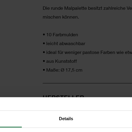
Die runde Malpalette besitzt zahlreiche Ve
mischen können.
•
10 Farbmulden
•
leicht abwaschbar
•
ideal für weniger pastose Farben wie etw
•
aus Kunststoff
•
Maße: Ø 17,5 cm
HERSTELLER
Details