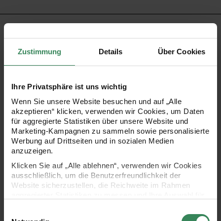
PRODUKTBESCHREIBUNG
Zustimmung
Details
Über Cookies
Der teilbare Metall-Reißverschluss in Silber ist optimal für
Jacken, Mäntel und ähnliche Bekleidung, da er nicht nur
langlebig und stabil ist, sondern auch mit einer stilvollen
Ihre Privatsphäre ist uns wichtig
Optik überzeugt. Der Zipper wird von einem Neongelb
Wenn Sie unsere Website besuchen und auf „Alle
akzeptieren“ klicken, verwenden wir Cookies, um Daten
umrandet, dass besonders dekorativ an Ihren Strick- oder
für aggregierte Statistiken über unsere Website und
Nähprojekten wirkt. Seine glatte Führung ermöglicht eine
Marketing-Kampagnen zu sammeln sowie personalisierte
Werbung auf Drittseiten und in sozialen Medien
einfache Handhabung, was für einen höherwertigen
anzuzeigen.
Tragekomfort sorgt.
Klicken Sie auf „Alle ablehnen“, verwenden wir Cookies
ausschließlich, um die Benutzerfreundlichkeit der
- Teilbarkeit für vielseitige Einsatzmöglichkeiten
Website sicherzustellen, die Reichweite im Rahmen
aggregierter Statistiken zu messen und Ihre Auswahl für
- Hohe Stabilität und Langlebigkeit
zukünftige Besuche zu speichern.
Einwilligungsauswahl
Ihre Einwilligung ist freiwillig und kann jederzeit über den