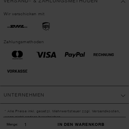
VERSAND- & ZAHLUNGSMETHODEN
Wir verschicken mit
Zahlungsmethoden
UNTERNEHMEN
* Alle Preise inkl. gesetzl. Mehrwertsteuer zzgl.
Versandkosten
,
wenn nicht anders beschrieben.
** Jede:r Abonnent:in erhält bei erstmaliger Anmeldung für unseren
IN DEN WARENKORB
Menge:
Newsletter einen 10 % Rabatt-Gutschein für unseren Online-Shop.