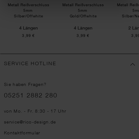
Metall Reißverschluss
Metall Reißverschluss
Metall Reiß
5mm
5mm
5
Silber/Offwhite
Gold/Offwhite
Silber/N
4 Längen
4 Längen
2 Lä
3,99 €
3,99 €
3,9
SERVICE HOTLINE
Sie haben Fragen?
Telefonnummer
05251 2882 280
von Mo. - Fr. 8:30 - 17 Uhr
service@rico-design.de
Kontaktformular