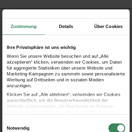
PRODUKTBESCHREIBUNG
Zustimmung
Details
Über Cookies
Der teilbare Metall-Reißverschluss ist perfekt für Jacken,
Mäntel und ähnliche Bekleidung, da dieser nicht nur
Ihre Privatsphäre ist uns wichtig
langlebig und stabil ist, sondern auch eine stilvolle Optik
Wenn Sie unsere Website besuchen und auf „Alle
bietet. Der metallene Zipper in Silber ist Schwarz
akzeptieren“ klicken, verwenden wir Cookies, um Daten
für aggregierte Statistiken über unsere Website und
umrandet. Seine glatte Führung ermöglicht ein
Marketing-Kampagnen zu sammeln sowie personalisierte
zuverlässiges Öffnen und Schließen, was den
Werbung auf Drittseiten und in sozialen Medien
anzuzeigen.
Tragekomfort zusätzlich erhöht.
Klicken Sie auf „Alle ablehnen“, verwenden wir Cookies
- Teilbarkeit für vielseitige Einsatzmöglichkeiten
ausschließlich, um die Benutzerfreundlichkeit der
Website sicherzustellen, die Reichweite im Rahmen
aggregierter Statistiken zu messen und Ihre Auswahl für
- Hohe Stabilität und Langlebigkeit
zukünftige Besuche zu speichern.
Einwilligungsauswahl
Ihre Einwilligung ist freiwillig und kann jederzeit über den
- Robuste Metallausführung
Notwendig