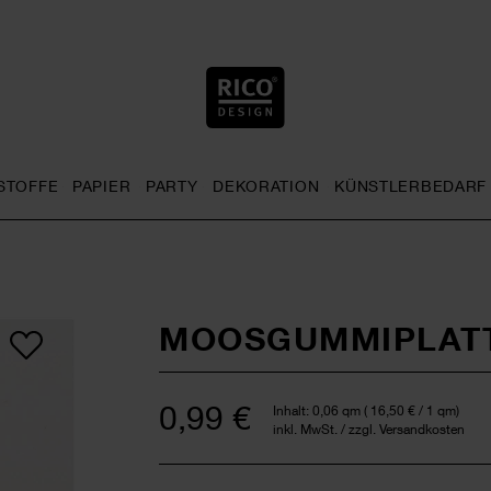
STOFFE
PAPIER
PARTY
DEKORATION
KÜNSTLERBEDARF
nu
& Häkeln general.openMenu
Sticken general.openMenu
Stoffe general.openMenu
Papier general.openMenu
Party general.openMenu
Dekoration gen
MOOSGUMMIPLATT
0,99 €
Inhalt:
0,06 qm
(
16,50 €
/ 1 qm)
inkl. MwSt. / zzgl. Versandkosten