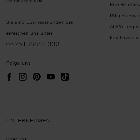
Korrekturhin
Pflegehinwei
Sie sind Businesskunde?
Sie
Abkürzunge
erreichen uns unter
Inhaltsverzei
05251 2882 333
Folge uns
Instagram
Pinterest
YouTube
TikTok
Facebook
UNTERNEHMEN
Über uns