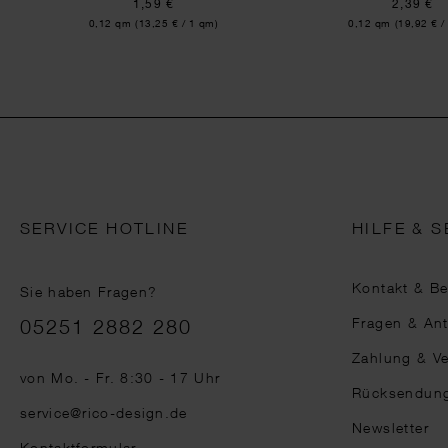
1,59 €
2,39 €
Inhalt:
Inhalt:
0,12 qm
(13,25 € / 1 qm)
0,12 qm
(19,92 € /
SERVICE HOTLINE
HILFE & S
Kontakt & B
Sie haben Fragen?
Telefonnummer
Fragen & An
05251 2882 280
Zahlung & V
von Mo. - Fr. 8:30 - 17 Uhr
Rücksendun
service@rico-design.de
Newsletter
Kontaktformular