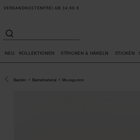
VERSANDKOSTENFREI AB 34,99 €
NEU
KOLLEKTIONEN
STRICKEN & HÄKELN
STICKEN
Neu general.openMenu
Kollektionen general.openMe
Stricken 
Eine Kategorie zurück navigieren
Basteln
Bastelmaterial
Moosgummi