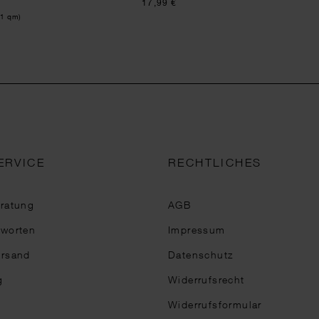
17,99 €
 1 qm)
ERVICE
RECHTLICHES
eratung
AGB
tworten
Impressum
ersand
Datenschutz
g
Widerrufsrecht
Widerrufsformular