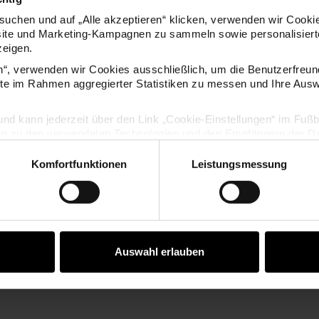
KOSTENLOSE ANLEITUNGEN
uchen und auf „Alle akzeptieren“ klicken, verwenden wir Cookie
site und Marketing-Kampagnen zu sammeln sowie personalisierte
zeigen.
en“, verwenden wir Cookies ausschließlich, um die Benutzerfreun
ite im Rahmen aggregierter Statistiken zu messen und Ihre Aus
lig und kann jederzeit über den Link „Cookie-Einstellungen“ im Fuß
en zu den verwendeten Technologien und den Empfängern der Dat
Komfortfunktionen
Leistungsmessung
Vertrag widerrufen
-Schultüte
Bastelanleitung Prinzessin
Bastel
Schultüte
Auswahl erlauben