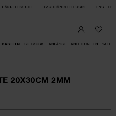
HÄNDLERSUCHE
FACHHÄNDLER LOGIN
ENG
FR
BASTELN
SCHMUCK
ANLÄSSE
ANLEITUNGEN
SALE
eral.openMenu
Künstlerbedarf general.openMenu
Basteln general.openMenu
Schmuck general.openMenu
Anlässe general.op
Anleit
S
E 20X30CM 2MM