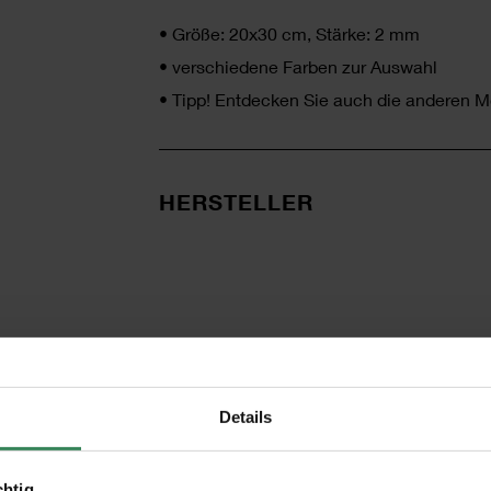
•
Größe: 20x30 cm, Stärke: 2 mm
•
verschiedene Farben zur Auswahl
•
Tipp! Entdecken Sie auch die anderen 
HERSTELLER
Details
chtig