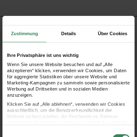
PRODUKTBESCHREIBUNG
Zustimmung
Details
Über Cookies
Die Stoffkollektion „Jardin Japonais“ begeistert mit Kois,
Kranichen, Blüten und passenden grafischen Mustern. Die
Ihre Privatsphäre ist uns wichtig
zur Kollektion gehörenden Musselinstoffe überzeugen mit
Wenn Sie unsere Website besuchen und auf „Alle
ihren Japan-Designs und sind teilweise mit goldfarbenem
akzeptieren“ klicken, verwenden wir Cookies, um Daten
für aggregierte Statistiken über unsere Website und
Metallic-Effekt veredelt.
Marketing-Kampagnen zu sammeln sowie personalisierte
Werbung auf Drittseiten und in sozialen Medien
anzuzeigen.
Druckstoff aus 100% doppellagiger Baumwoll-
Klicken Sie auf „Alle ablehnen“, verwenden wir Cookies
ausschließlich, um die Benutzerfreundlichkeit der
Musselin
Website sicherzustellen, die Reichweite im Rahmen
Grammatur: 100 g/m²
aggregierter Statistiken zu messen und Ihre Auswahl für
zukünftige Besuche zu speichern.
Ballenbreite: 140 cm, maximal 6m am Stück erhältlich
Einwilligungsauswahl