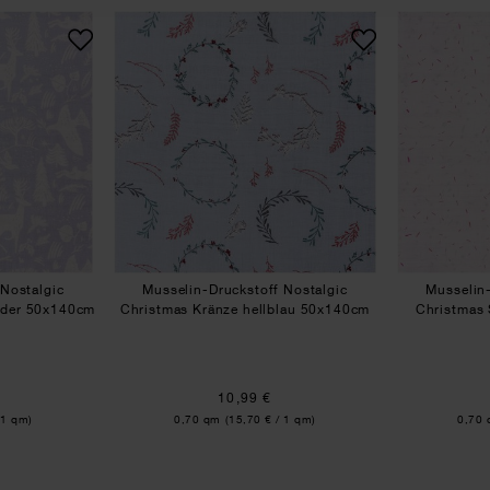
as Zweige grau-neon 140cm
elin-Druckstoff Nostalgic Christmas Winterwald flieder 50x1
Musselin-Druckstoff Nostalgic
 Nostalgic
Musselin-Druckstoff Nostalgic
Musselin-
ieder 50x140cm
Christmas Kränze hellblau 50x140cm
Christmas 
10,99 €
Inhalt:
Inhalt
 1 qm)
0,70 qm
(15,70 € / 1 qm)
0,70