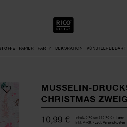
STOFFE
PAPIER
PARTY
DEKORATION
KÜNSTLERBEDARF
nu
& Häkeln general.openMenu
Sticken general.openMenu
Stoffe general.openMenu
Papier general.openMenu
Party general.openMenu
Dekoration gen
MUSSELIN-DRUCK
CHRISTMAS ZWEI
10,99 €
Inhalt:
0,70 qm
(
15,70 €
/ 1 qm)
inkl. MwSt. / zzgl. Versandkosten