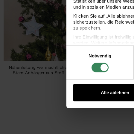
Statistiken über unsere Web
und in sozialen Medien anzu
Klicken Sie auf „Alle ablehn
sicherzustellen, die Reichwe
zu speichern.
Ihre Einwilligung ist freiwil
werden. Weitere Information
Einwilligungsauswahl
Datenschutzerklärung.
Notwendig
Impressum
Datenschutz
Nähanleitung weihnachtlicher
Stern-Anhänger aus Stoff
Alle ablehnen