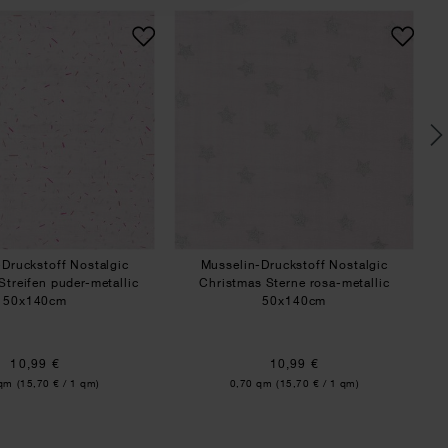
40cm
 Christmas Kränze hellblau 50x140cm
Musselin-Druckstoff Nostalgic Christmas Streifen puder
Musselin-Druckstoff 
Druckstoff Nostalgic
Musselin-Druckstoff Nostalgic
Streifen puder-metallic
Christmas Sterne rosa-metallic
50x140cm
50x140cm
10,99 €
10,99 €
:
Inhalt:
 qm
(15,70 € / 1 qm)
0,70 qm
(15,70 € / 1 qm)