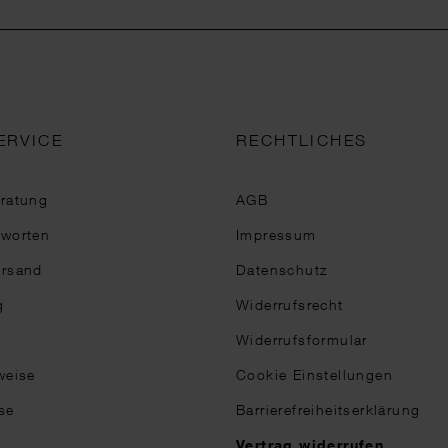
ERVICE
RECHTLICHES
eratung
AGB
tworten
Impressum
ersand
Datenschutz
g
Widerrufsrecht
Widerrufsformular
weise
Cookie Einstellungen
se
Barrierefreiheitserklärung
n
Vertrag widerrufen