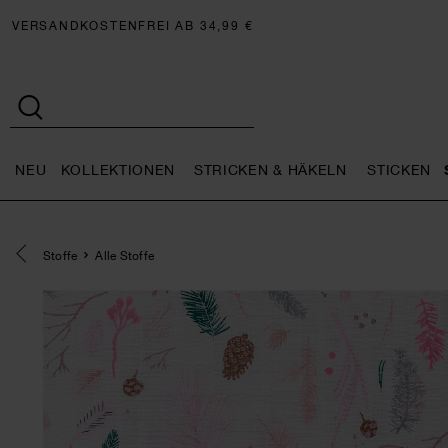
VERSANDKOSTENFREI AB 34,99 €
NEU
KOLLEKTIONEN
STRICKEN & HÄKELN
STICKEN
Neu general.openMenu
Kollektionen general.openMe
Stricken 
Eine Kategorie zurück navigieren
Stoffe
Alle Stoffe