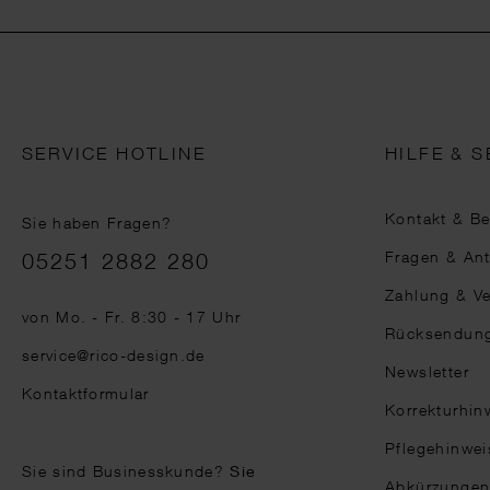
SERVICE HOTLINE
HILFE & S
Kontakt & B
Sie haben Fragen?
Telefonnummer
Fragen & An
05251 2882 280
Zahlung & V
von Mo. - Fr. 8:30 - 17 Uhr
Rücksendun
service@rico-design.de
Newsletter
Kontaktformular
Korrekturhin
Pflegehinwei
Sie sind Businesskunde?
Sie
Abkürzunge