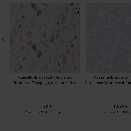
rosa-metallic 50x140cm
co Nähbuch No. 7 Weihnachten
Musselin-Druckstoff Nostalgic Christm
Muss
Musselin-Druckstoff Nostalgic
Musselin-Druckstoff
Christmas Zweige grau-neon 140cm
Christmas Winterwald fl
17,99 €
10,99 €
Inhalt:
Inhalt:
1,40 qm
(12,85 € / 1 qm)
0,70 qm
(15,70 € /