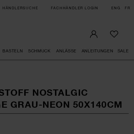
HÄNDLERSUCHE
FACHHÄNDLER LOGIN
ENG
FR
BASTELN
SCHMUCK
ANLÄSSE
ANLEITUNGEN
SALE
eral.openMenu
Künstlerbedarf general.openMenu
Basteln general.openMenu
Schmuck general.openMenu
Anlässe general.op
Anleit
S
STOFF NOSTALGIC
GE GRAU-NEON 50X140CM