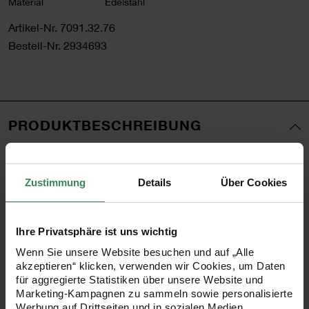
Material
Edelstahl
Artikel-Nr.
7091.32.76
Bestell-Nr.
2934693
PRODUKTBESCHREIBUNG
Vereinzelte Schmuckelemente in Ketten setzen Sie mit
Zwischenringen geschickt in Szene. Zusätzlich können Sie
Zustimmung
Details
Über Cookies
Kettenenden durch einen Zwischenring dauerhaft mit
einem Verschluss verknüpfen.
Ihre Privatsphäre ist uns wichtig
Wenn Sie unsere Website besuchen und auf „Alle
•
Material: Edelstahl
akzeptieren“ klicken, verwenden wir Cookies, um Daten
für aggregierte Statistiken über unsere Website und
•
Größe: 7 mm
Marketing-Kampagnen zu sammeln sowie personalisierte
•
Inhalt: 10 Stück
Werbung auf Drittseiten und in sozialen Medien