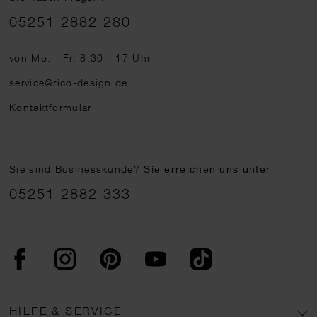
Telefonnummer
05251 2882 280
von Mo. - Fr. 8:30 - 17 Uhr
service@rico-design.de
Kontaktformular
Sie sind Businesskunde?
Sie erreichen uns unter
05251 2882 333
Facebook
Instagram
Pinterest
YouTube
TikTok
HILFE & SERVICE