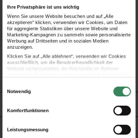
Die kleinen 3D-Sticker Engel eignen sich als zauberhafte
Ihre Privatsphäre ist uns wichtig
Wenn Sie unsere Website besuchen und auf „Alle
Dekoration für Weihnachtskarten, Geschenke und kreative
akzeptieren“ klicken, verwenden wir Cookies, um Daten
Bastelarbeiten. Die kleinen, erhabenen Motive sorgen für
für aggregierte Statistiken über unsere Website und
Marketing-Kampagnen zu sammeln sowie personalisierte
eine besondere Tiefe und eine elegante, festliche
Werbung auf Drittseiten und in sozialen Medien
Ausstrahlung. Sie haften zuverlässig auf glatten
anzuzeigen.
Oberflächen und lassen sich mühelos anbringen.
Klicken Sie auf „Alle ablehnen“, verwenden wir Cookies
ausschließlich, um die Benutzerfreundlichkeit der
Website sicherzustellen, die Reichweite im Rahmen
- Motiv: Engel klein
aggregierter Statistiken zu messen und Ihre Auswahl für
zukünftige Besuche zu speichern.
- Inhalt: 5 Stück
Einwilligungsauswahl
Ihre Einwilligung ist freiwillig und kann jederzeit über den
Notwendig
Link „Cookie-Einstellungen“ im Fußbereich der Seite
HERSTELLER
widerrufen werden. Weitere Informationen zu den
verwendeten Technologien und den Empfängern der
Komfortfunktionen
Daten finden Sie in unserer Datenschutzerklärung.
Impressum
Datenschutz
Vertrag widerrufen
Leistungsmessung
KAUFEMPFEHLUNG