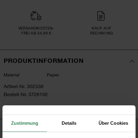
VERSAND­KOSTEN­
KAUF AUF
FREI AB 34,99 €
RECHNUNG
PRODUKTINFORMATION
Material
Papier
Artikel-Nr.
302338
Bestell-Nr.
3728192
Zustimmung
Details
Über Cookies
PRODUKTBESCHREIBUNG