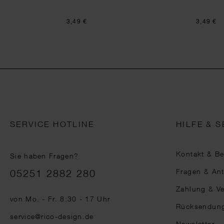
3,49 €
3,49 €
SERVICE HOTLINE
HILFE & S
Kontakt & B
Sie haben Fragen?
Telefonnummer
Fragen & An
05251 2882 280
Zahlung & V
von Mo. - Fr. 8:30 - 17 Uhr
Rücksendun
service@rico-design.de
Newsletter