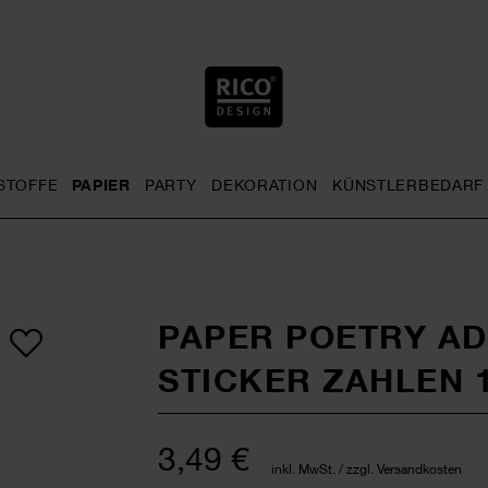
STOFFE
PAPIER
PARTY
DEKORATION
KÜNSTLERBEDARF
nu
& Häkeln general.openMenu
Sticken general.openMenu
Stoffe general.openMenu
Papier general.openMenu
Party general.openMenu
Dekoration gen
PAPER POETRY A
STICKER ZAHLEN 1
3,49 €
inkl. MwSt. / zzgl. Versandkosten