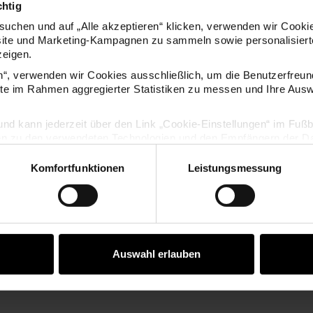
chtig
uchen und auf „Alle akzeptieren“ klicken, verwenden wir Cookie
KOSTENLOSE ANLEITUNGEN
site und Marketing-Kampagnen zu sammeln sowie personalisierte
zeigen.
en“, verwenden wir Cookies ausschließlich, um die Benutzerfreun
ite im Rahmen aggregierter Statistiken zu messen und Ihre Aus
lig und kann jederzeit über den Link „Cookie-Einstellungen“ im Fuß
en zu den verwendeten Technologien und den Empfängern der Dat
Komfortfunktionen
Leistungsmessung
Vertrag widerrufen
der Holz-
Bastelanleitung Adventskalender
Auswahl erlauben
e
Pappmaché-Häuser