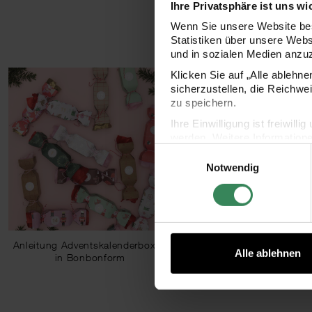
Ihre Privatsphäre ist uns wi
Wenn Sie unsere Website bes
Statistiken über unsere Web
und in sozialen Medien anzu
Klicken Sie auf „Alle ablehn
sicherzustellen, die Reichwe
zu speichern.
Ihre Einwilligung ist freiwil
werden. Weitere Information
Einwilligungsauswahl
Datenschutzerklärung.
Notwendig
Impressum
Datenschutz
Anleitung Adventskalenderboxen
Anleitung Adventskalen
Alle ablehnen
in Bonbonform
Haus-Pyramid