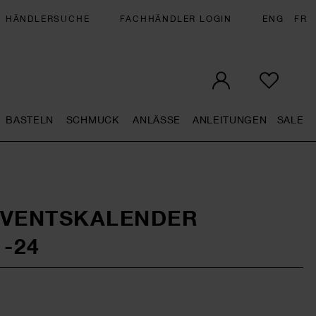
HÄNDLERSUCHE
FACHHÄNDLER LOGIN
ENG
FR
BASTELN
SCHMUCK
ANLÄSSE
ANLEITUNGEN
SALE
eral.openMenu
Künstlerbedarf general.openMenu
Basteln general.openMenu
Schmuck general.openMenu
Anlässe general.op
Anleit
S
DVENTSKALENDER
-24