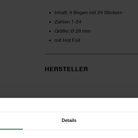
Inhalt: 4 Bogen mit 24 Stickern
Zahlen 1-24
Größe: Ø 28 mm
mit Hot Foil
HERSTELLER
Details