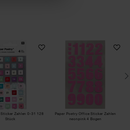
Sticker schwarz-weiß 24 Stück
Paper Poetry Sticker Zahlen 0-31 128 Stück
Paper Poetry Office 
 Sticker Zahlen 0-31 128
Paper Poetry Office Sticker Zahlen
Stück
neonpink 4 Bogen