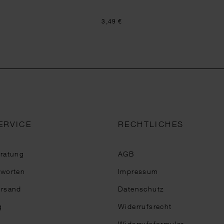
3,49 €
ERVICE
RECHTLICHES
eratung
AGB
tworten
Impressum
ersand
Datenschutz
g
Widerrufsrecht
Widerrufsformular