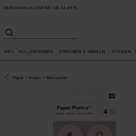
VERSANDKOSTENFREI AB 34,99 €
NEU
KOLLEKTIONEN
STRICKEN & HÄKELN
STICKEN
Neu general.openMenu
Kollektionen general.openMe
Stricken 
Eine Kategorie zurück navigieren
Papier
Anlass
Weihnachten