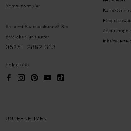
Kontaktformular
Korrekturhin
Pflegehinwei
Sie sind Businesskunde?
Sie
Abkürzunge
erreichen uns unter
Inhaltsverzei
05251 2882 333
Folge uns
Instagram
Pinterest
YouTube
TikTok
Facebook
UNTERNEHMEN