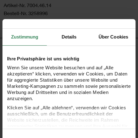
Artikel-Nr.
7004.46.14
Bestell-Nr.
3258996
Zustimmung
Details
Über Cookies
PRODUKTBESCHREIBUNG
Ihre Privatsphäre ist uns wichtig
Nicht nur beim Basteln oder Nähen sorgen Quasten für
Wenn Sie unsere Website besuchen und auf „Alle
den letzten Schliff in Ihrem DIY-Projekt. Daher ergänzen die
akzeptieren“ klicken, verwenden wir Cookies, um Daten
für aggregierte Statistiken über unsere Website und
extra großen Paper Poetry Büroklammern mit Quasten
Marketing-Kampagnen zu sammeln sowie personalisierte
unser Bullet Diary Sortiment. Die flauschigen Helferlein
Werbung auf Drittseiten und in sozialen Medien
anzuzeigen.
können Sie beispielsweise als Lesezeichen oder Marker in
Klicken Sie auf „Alle ablehnen“, verwenden wir Cookies
Bullet Diarys, Agenden oder Notizbüchern verwenden.
ausschließlich, um die Benutzerfreundlichkeit der
Wichtige oder besonders freudige Ereignisse haben Sie so
Website sicherzustellen, die Reichweite im Rahmen
aggregierter Statistiken zu messen und Ihre Auswahl für
immer im Blick. Außerdem können Sie die hübschen
zukünftige Besuche zu speichern.
Einwilligungsauswahl