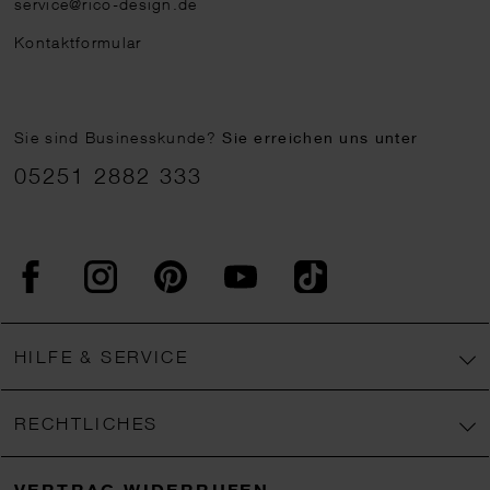
service@rico-design.de
Kontaktformular
Sie sind Businesskunde?
Sie erreichen uns unter
05251 2882 333
Facebook
Instagram
Pinterest
YouTube
TikTok
HILFE & SERVICE
RECHTLICHES
VERTRAG WIDERRUFEN