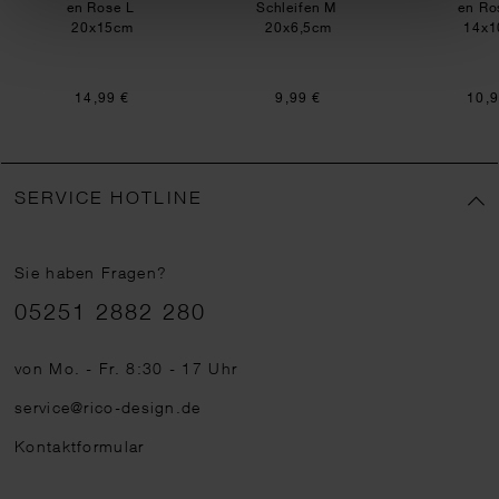
en Rose L
Schleifen M
en Ro
20x15cm
20x6,5cm
14x1
14,99 €
9,99 €
10,9
SERVICE HOTLINE
Sie haben Fragen?
Telefonnummer
05251 2882 280
von Mo. - Fr. 8:30 - 17 Uhr
service@rico-design.de
Kontaktformular