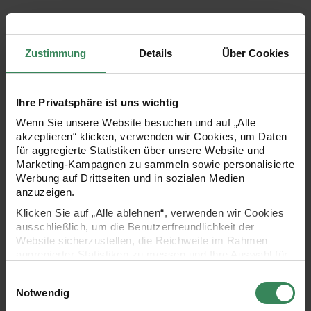
Ein Hauch von Romantik und Stil begleitet den Alltag mit
dem Etui mit Rosenaufdruck. Dieses elegante Accessoire
Zustimmung
Details
Über Cookies
überzeugt mit seinem floralen Design und den vielseitigen
Einsatzmöglichkeiten. Ob als Kosmetiktasche,
Aufbewahrung für Schreibwaren oder Schutz für die Brille –
Ihre Privatsphäre ist uns wichtig
das Etui vereint Schönheit und Funktionalität auf ideale
Wenn Sie unsere Website besuchen und auf „Alle
akzeptieren“ klicken, verwenden wir Cookies, um Daten
Weise.
Hochwertige Materialien und die präzise
für aggregierte Statistiken über unsere Website und
Verarbeitung versprechen Langlebigkeit und Eleganz. Ein
Marketing-Kampagnen zu sammeln sowie personalisierte
Werbung auf Drittseiten und in sozialen Medien
charmantes Accessoire für den täglichen Gebrauch.
anzuzeigen.
Klicken Sie auf „Alle ablehnen“, verwenden wir Cookies
ausschließlich, um die Benutzerfreundlichkeit der
- ideal für Aufbewahrungen
Website sicherzustellen, die Reichweite im Rahmen
aggregierter Statistiken zu messen und Ihre Auswahl für
- Maße: 20 x 6,5 cm
zukünftige Besuche zu speichern.
Einwilligungsauswahl
- Motiv: Rosenaufdruck
Ihre Einwilligung ist freiwillig und kann jederzeit über den
Notwendig
Link „Cookie-Einstellungen“ im Fußbereich der Seite