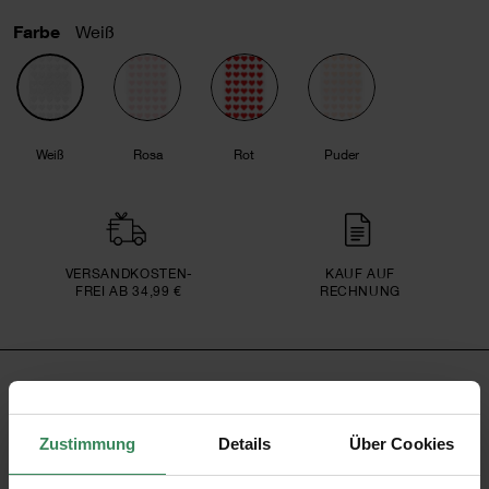
Farbe
Weiß
Weiß
Rosa
Rot
Puder
VERSAND­KOSTEN­
KAUF AUF
FREI AB 34,99 €
RECHNUNG
PRODUKTINFORMATION
Zustimmung
Details
Über Cookies
Artikel-Nr.
08792.71.65
Bestell-Nr.
3327678