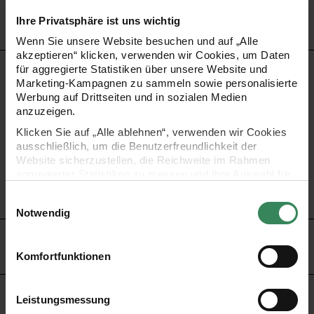
Ihre Privatsphäre ist uns wichtig
Wenn Sie unsere Website besuchen und auf „Alle
akzeptieren“ klicken, verwenden wir Cookies, um Daten
für aggregierte Statistiken über unsere Website und
PRODUKTBESCHREIBUNG
Marketing-Kampagnen zu sammeln sowie personalisierte
Werbung auf Drittseiten und in sozialen Medien
Gestalten Sie Karten, Geschenkanhänger, Einladungen
anzuzeigen.
und vieles mehr mit den kleinen herzförmigen Filzstickern.
Klicken Sie auf „Alle ablehnen“, verwenden wir Cookies
ausschließlich, um die Benutzerfreundlichkeit der
Website sicherzustellen, die Reichweite im Rahmen
Form: Herzen, klein
aggregierter Statistiken zu messen und Ihre Auswahl für
zukünftige Besuche zu speichern.
Inhalt: 1 Blatt mit 40 Stickern
Einwilligungsauswahl
Ihre Einwilligung ist freiwillig und kann jederzeit über den
Notwendig
Link „Cookie-Einstellungen“ im Fußbereich der Seite
widerrufen werden. Weitere Informationen zu den
HERSTELLER
verwendeten Technologien und den Empfängern der
Komfortfunktionen
Daten finden Sie in unserer Datenschutzerklärung.
Impressum
Datenschutz
Vertrag widerrufen
Leistungsmessung
KAUFEMPFEHLUNG