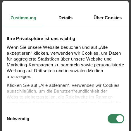
PRODUKTBESCHREIBUNG
Zustimmung
Details
Über Cookies
Mühsames Zuschneiden von Papier war gestern. Dank der
fertigen Streifen können Sie sofort mit dem Basteln
Ihre Privatsphäre ist uns wichtig
loslegen. In wenigen Minuten lassen sich so tolle Sterne
Wenn Sie unsere Website besuchen und auf „Alle
und weitere Adventsdekorationen falten. Die Streifen
akzeptieren“ klicken, verwenden wir Cookies, um Daten
bestehen aus stabilem Papier mit einer Grammatur von
für aggregierte Statistiken über unsere Website und
Marketing-Kampagnen zu sammeln sowie personalisierte
120 g/m² und sind dadurch reißfest. Das Set reicht für 10
Werbung auf Drittseiten und in sozialen Medien
Fröbelsterne.
anzuzeigen.
Klicken Sie auf „Alle ablehnen“, verwenden wir Cookies
ausschließlich, um die Benutzerfreundlichkeit der
ideal zum Falten dreidimensionaler Fröbelsterne
Website sicherzustellen, die Reichweite im Rahmen
aggregierter Statistiken zu messen und Ihre Auswahl für
40 Streifen aus Papier für 10 Fröbelsterne
zukünftige Besuche zu speichern.
Einwilligungsauswahl
Maße: 2,5 x 86 cm (L)
Ihre Einwilligung ist freiwillig und kann jederzeit über den
Notwendig
Grammatur: 120 g/m²
Link „Cookie-Einstellungen“ im Fußbereich der Seite
widerrufen werden. Weitere Informationen zu den