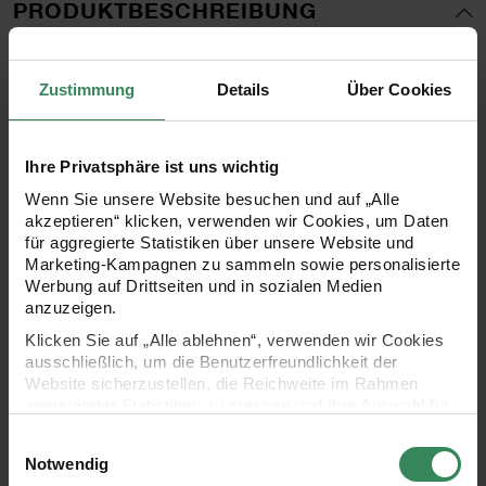
PRODUKTBESCHREIBUNG
Mit den Gelstickern aus der Kollektion „Shrooom“ können
Zustimmung
Details
Über Cookies
Sie Ihre kreativen Projekte auf ein neues Level heben!
Diese Sticker sind perfekt, um selbst gebastelte Karten,
bemalte Fotorahmen, Geschenkschachteln und
Ihre Privatsphäre ist uns wichtig
Verpackungen zu verschönern. Dank ihrer starken Haftung
Wenn Sie unsere Website besuchen und auf „Alle
akzeptieren“ klicken, verwenden wir Cookies, um Daten
bleiben die Gelsticker sicher auf allen glatten Oberflächen
für aggregierte Statistiken über unsere Website und
und sorgen für eine ansprechende Dekoration. Die
Marketing-Kampagnen zu sammeln sowie personalisierte
Werbung auf Drittseiten und in sozialen Medien
verschiedenen pixelartigen Designs und leuchtenden
anzuzeigen.
Farben personalisieren jedes Geschenk und verleihen
Klicken Sie auf „Alle ablehnen“, verwenden wir Cookies
Ihren Alltagsgegenständen einen individuellen Touch.
ausschließlich, um die Benutzerfreundlichkeit der
Website sicherzustellen, die Reichweite im Rahmen
aggregierter Statistiken zu messen und Ihre Auswahl für
zukünftige Besuche zu speichern.
coole Gelsticker mit vielseitiger
Einwilligungsauswahl
Ihre Einwilligung ist freiwillig und kann jederzeit über den
Notwendig
Verwendungsmöglichkeit
Link „Cookie-Einstellungen“ im Fußbereich der Seite