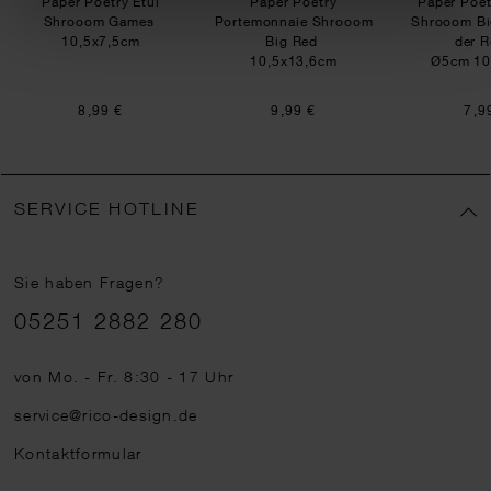
Paper Poetry Etui
Paper Poetry
Paper Poet
Shrooom Games
Portemonnaie Shrooom
Shrooom Bi
10,5x7,5cm
Big Red
der R
10,5x13,6cm
Ø5cm 10
8,99 €
9,99 €
7,9
SERVICE HOTLINE
Sie haben Fragen?
Telefonnummer
05251 2882 280
von Mo. - Fr. 8:30 - 17 Uhr
service@rico-design.de
Kontaktformular