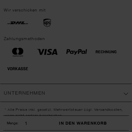
Wir verschicken mit
Zahlungsmethoden
UNTERNEHMEN
* Alle Preise inkl. gesetzl. Mehrwertsteuer zzgl.
Versandkosten
,
wenn nicht anders beschrieben.
** Jede:r Abonnent:in erhält bei erstmaliger Anmeldung für unseren
IN DEN WARENKORB
Menge:
Newsletter einen 10 % Rabatt-Gutschein für unseren Online-Shop.