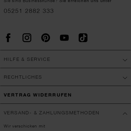
Sie sind Businesskunde?
Sie erreichen uns unter
05251 2882 333
Facebook
Instagram
Pinterest
YouTube
TikTok
HILFE & SERVICE
RECHTLICHES
VERTRAG WIDERRUFEN
VERSAND- & ZAHLUNGSMETHODEN
Wir verschicken mit