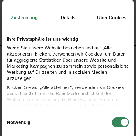
Artikel-Nr.
99001.22.03
Zustimmung
Details
Über Cookies
Bestell-Nr.
2727240
Ihre Privatsphäre ist uns wichtig
Wenn Sie unsere Website besuchen und auf „Alle
akzeptieren“ klicken, verwenden wir Cookies, um Daten
PRODUKTBESCHREIBUNG
für aggregierte Statistiken über unsere Website und
Marketing-Kampagnen zu sammeln sowie personalisierte
Nutzen Sie unser großes Sortiment an Gelstiften zum
Werbung auf Drittseiten und in sozialen Medien
anzuzeigen.
Malen, Schreiben, Gestalten und Verzieren. Sie sind ideal
Klicken Sie auf „Alle ablehnen“, verwenden wir Cookies
für die Kartengestaltung. Entdecken Sie viele tolle Farben,
ausschließlich, um die Benutzerfreundlichkeit der
z.B. auch die Metallic- oder Glittertöne. Auch die aktuell
Website sicherzustellen, die Reichweite im Rahmen
aggregierter Statistiken zu messen und Ihre Auswahl für
trendigen Pastellfarben sind dabei.
zukünftige Besuche zu speichern.
Einwilligungsauswahl
Ihre Einwilligung ist freiwillig und kann jederzeit über den
Notwendig
•
Gelstifte in Neonfarben mit 0,8 mm Strichbreite
Link „Cookie-Einstellungen“ im Fußbereich der Seite
widerrufen werden. Weitere Informationen zu den
•
viele Farben zur Auswahl