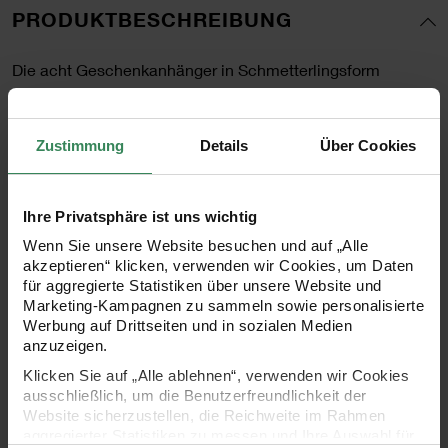
PRODUKTBESCHREIBUNG
Die acht Geschenkanhänger in Schmetterlingsform
verleihen jeder Verpackung eine luftige und zauberhafte
Note. Mit ihrem kunstvollen Design zarter Schmetterlinge
Zustimmung
Details
Über Cookies
bringen sie Leichtigkeit und Eleganz in jede
Geschenkdekoration. Ob für Geburtstage, Hochzeiten,
Ihre Privatsphäre ist uns wichtig
Taufen oder andere besondere Anlässe – die
Wenn Sie unsere Website besuchen und auf „Alle
Schmetterlingsanhänger mit Hot Foil Details und Prägung
akzeptieren“ klicken, verwenden wir Cookies, um Daten
setzen stilvolle Akzente und machen jedes Geschenk zu
für aggregierte Statistiken über unsere Website und
Marketing-Kampagnen zu sammeln sowie personalisierte
etwas Einzigartigem.
Werbung auf Drittseiten und in sozialen Medien
anzuzeigen.
Klicken Sie auf „Alle ablehnen“, verwenden wir Cookies
- ideal zum Basteln oder Dekorieren
ausschließlich, um die Benutzerfreundlichkeit der
Website sicherzustellen, die Reichweite im Rahmen
- Maße: ca. 7,3x6,5cm
aggregierter Statistiken zu messen und Ihre Auswahl für