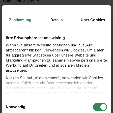
Bestell-Nr.
3274644
Zustimmung
Details
Über Cookies
PRODUKTBESCHREIBUNG
Ihre Privatsphäre ist uns wichtig
Über liebevoll verpackte Geschenke freut sich jeder!
Wenn Sie unsere Website besuchen und auf „Alle
Greifen Sie zu diesem Geschenkpapier im
akzeptieren“ klicken, verwenden wir Cookies, um Daten
für aggregierte Statistiken über unsere Website und
weihnachtlichen Design der Kollektion „Nostalgic
Marketing-Kampagnen zu sammeln sowie personalisierte
Christmas“. Das Geschenkpapier hat eine sehr
Werbung auf Drittseiten und in sozialen Medien
anzuzeigen.
hochwertige Papierqualität und punktet mit seinem
Klicken Sie auf „Alle ablehnen“, verwenden wir Cookies
modernen und dennoch zeitlosen Design.
ausschließlich, um die Benutzerfreundlichkeit der
Website sicherzustellen, die Reichweite im Rahmen
aggregierter Statistiken zu messen und Ihre Auswahl für
Design: Nostalgic Christmas – Baumschmuck, blau
zukünftige Besuche zu speichern.
Einwilligungsauswahl
Material: Papier
Ihre Einwilligung ist freiwillig und kann jederzeit über den
Notwendig
Grammatur: 80 g/m²
Link „Cookie-Einstellungen“ im Fußbereich der Seite