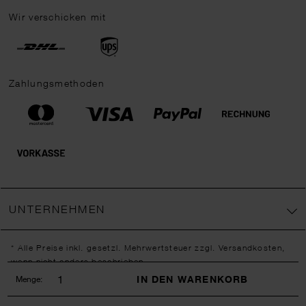
Wir verschicken mit
Zahlungsmethoden
UNTERNEHMEN
* Alle Preise inkl. gesetzl. Mehrwertsteuer zzgl.
Versandkosten
,
wenn nicht anders beschrieben.
** Jede:r Abonnent:in erhält bei erstmaliger Anmeldung für unseren
IN DEN WARENKORB
Menge:
Newsletter einen 10 % Rabatt-Gutschein für unseren Online-Shop.