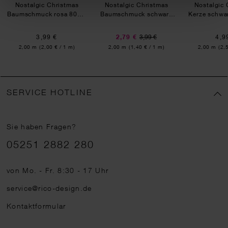
Nostalgic Christmas
Nostalgic Christmas
Nostalgic 
Baumschmuck rosa 80cm
Baumschmuck schwarz
Kerze schwa
2m Hot Foil
80cm 2m Hot Foil
Hot 
3,99 €
2,79 €
3,99 €
4,9
Inhalt:
Inhalt:
Inhalt:
2,00 m
(2,00 € / 1 m)
2,00 m
(1,40 € / 1 m)
2,00 m
(2,
SERVICE HOTLINE
Sie haben Fragen?
Telefonnummer
05251 2882 280
von Mo. - Fr. 8:30 - 17 Uhr
service@rico-design.de
Kontaktformular