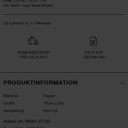
Inhalt:
2,00 m
(
1,40 €
/ 1 m)
inkl. MwSt. / zzgl. Versandkosten
Lieferzeit: ca. 1-3 Werktage
VERSAND­KOSTEN­
KAUF AUF
FREI AB 34,99 €
RECHNUNG
PRODUKTINFORMATION
Material
Papier
Größe
70cm x 2m
Veredelung
Hot Foil
Artikel-Nr.
99001.67.82