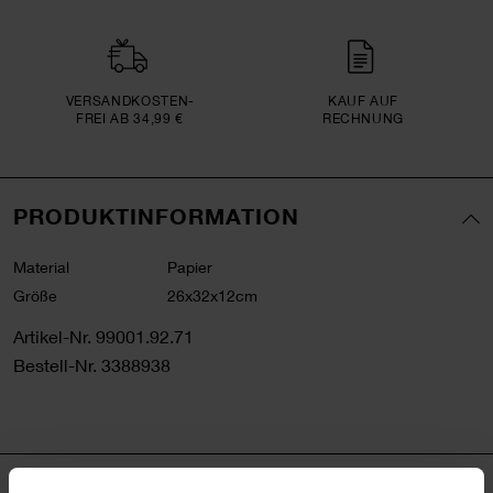
VERSAND­KOSTEN­
KAUF AUF
FREI AB 34,99 €
RECHNUNG
PRODUKTINFORMATION
Material
Papier
Größe
26x32x12cm
Artikel-Nr.
99001.92.71
Bestell-Nr.
3388938
PRODUKTBESCHREIBUNG