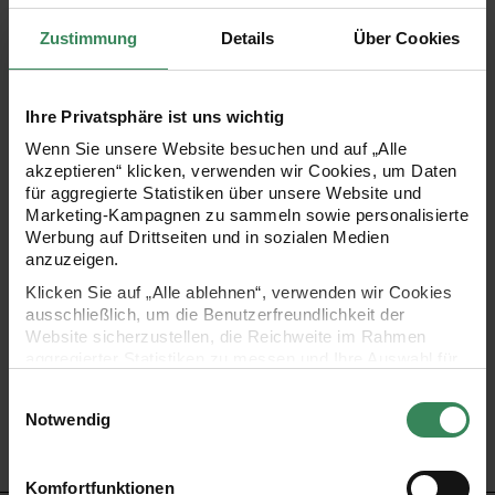
Zustimmung
Details
Über Cookies
Geschenktüten stellen eine gute Alternative zu
herkömmlichen Geschenkpapieren dar. Mit ihnen lassen
Ihre Privatsphäre ist uns wichtig
sich Geschenke ganz leicht und schnell verpacken und
Wenn Sie unsere Website besuchen und auf „Alle
trotzdem verleihen sie dem verpackten Geschenk einen
akzeptieren“ klicken, verwenden wir Cookies, um Daten
stilvollen Eindruck. Außerdem können Sie wiederverwendet
für aggregierte Statistiken über unsere Website und
Marketing-Kampagnen zu sammeln sowie personalisierte
werden. Die Geschenktüte ist mit zwei Stoff-Griffbändern,
Werbung auf Drittseiten und in sozialen Medien
die farblich auf das Design der Tüte abgestimmt sind,
anzuzeigen.
versehen. Das Leopardenmuster macht aus der
Klicken Sie auf „Alle ablehnen“, verwenden wir Cookies
ausschließlich, um die Benutzerfreundlichkeit der
Geschenktüte ein echtes optisches Highlight.
Website sicherzustellen, die Reichweite im Rahmen
aggregierter Statistiken zu messen und Ihre Auswahl für
zukünftige Besuche zu speichern.
Design: Acid Leo – pink
Einwilligungsauswahl
Ihre Einwilligung ist freiwillig und kann jederzeit über den
Material: Papier
Notwendig
Link „Cookie-Einstellungen“ im Fußbereich der Seite
Größe: 26 x 32 x 12 cm
widerrufen werden. Weitere Informationen zu den
verwendeten Technologien und den Empfängern der
Komfortfunktionen