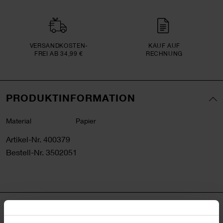
VERSAND­KOSTEN­
KAUF AUF
FREI AB 34,99 €
RECHNUNG
PRODUKTINFORMATION
Material
Papier
Artikel-Nr.
400379
Bestell-Nr.
3502051
PRODUKTBESCHREIBUNG