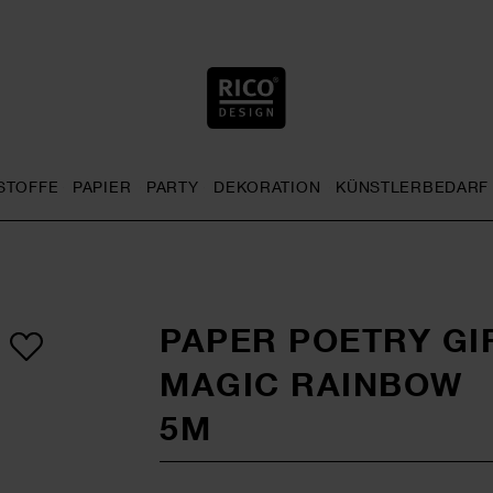
STOFFE
PAPIER
PARTY
DEKORATION
KÜNSTLERBEDARF
nu
& Häkeln general.openMenu
Sticken general.openMenu
Stoffe general.openMenu
Papier general.openMenu
Party general.openMenu
Dekoration gen
PAPER POETRY GI
MAGIC RAINBOW
5M