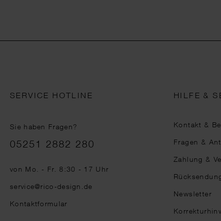
SERVICE HOTLINE
HILFE & S
Kontakt & B
Sie haben Fragen?
Telefonnummer
Fragen & An
05251 2882 280
Zahlung & V
von Mo. - Fr. 8:30 - 17 Uhr
Rücksendun
service@rico-design.de
Newsletter
Kontaktformular
Korrekturhin