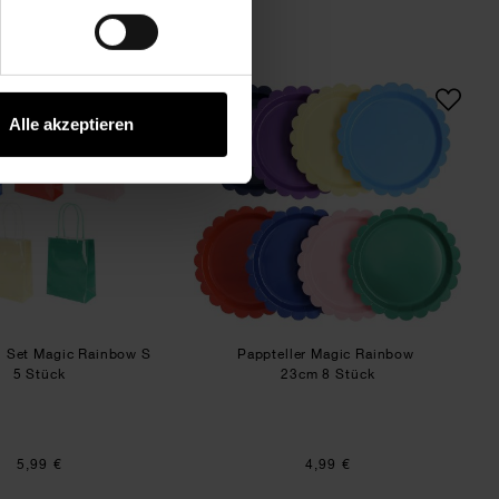
 Rainbow
Papiertüten Set Magic Rainbow S
Pappteller Magic Ra
Alle akzeptieren
n Set Magic Rainbow S
Pappteller Magic Rainbow
5 Stück
23cm 8 Stück
5,99 €
4,99 €