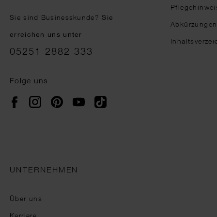
Pflegehinwei
Sie sind Businesskunde?
Sie
Abkürzunge
erreichen uns unter
Inhaltsverzei
05251 2882 333
Folge uns
Instagram
Pinterest
YouTube
TikTok
Facebook
UNTERNEHMEN
Über uns
Karriere