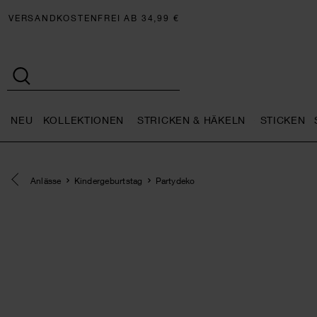
VERSANDKOSTENFREI AB 34,99 €
NEU
KOLLEKTIONEN
STRICKEN & HÄKELN
STICKEN
Neu general.openMenu
Kollektionen general.openMe
Stricken 
Eine Kategorie zurück navigieren
Anlässe
Kindergeburtstag
Partydeko