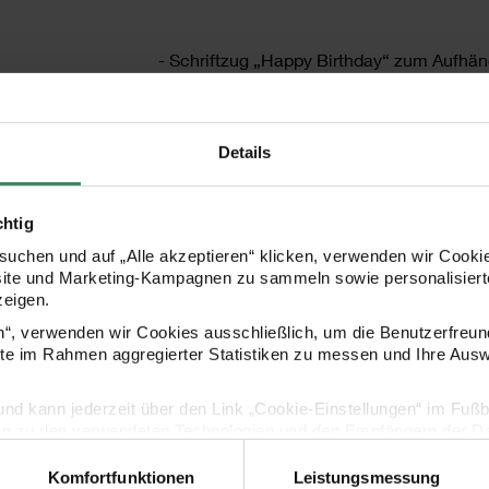
- Schriftzug „Happy Birthday“ zum Aufhä
- je Buchstabe ca. 9x13cm
Details
- Gesamtlänge: 5 m
chtig
uchen und auf „Alle akzeptieren“ klicken, verwenden wir Cookie
HERSTELLER
site und Marketing-Kampagnen zu sammeln sowie personalisierte
zeigen.
en“, verwenden wir Cookies ausschließlich, um die Benutzerfreun
ite im Rahmen aggregierter Statistiken zu messen und Ihre Aus
lig und kann jederzeit über den Link „Cookie-Einstellungen“ im Fuß
en zu den verwendeten Technologien und den Empfängern der Dat
Komfortfunktionen
Leistungsmessung
Vertrag widerrufen