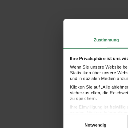
Zustimmung
Ihre Privatsphäre ist uns wi
Wenn Sie unsere Website bes
Statistiken über unsere Web
und in sozialen Medien anzu
Klicken Sie auf „Alle ablehn
sicherzustellen, die Reichwe
zu speichern.
Ihre Einwilligung ist freiwil
werden. Weitere Information
Einwilligungsauswahl
Datenschutzerklärung.
Notwendig
Impressum
Datenschutz