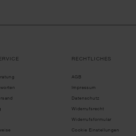
ERVICE
RECHTLICHES
eratung
AGB
tworten
Impressum
ersand
Datenschutz
g
Widerrufsrecht
Widerrufsformular
weise
Cookie Einstellungen