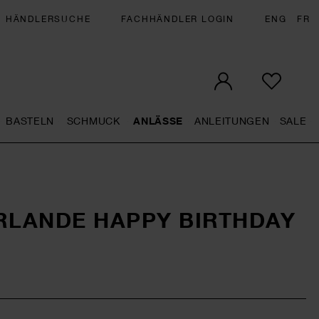
HÄNDLERSUCHE
FACHHÄNDLER LOGIN
ENG
FR
BASTELN
SCHMUCK
ANLÄSSE
ANLEITUNGEN
SALE
eral.openMenu
Künstlerbedarf general.openMenu
Basteln general.openMenu
Schmuck general.openMenu
Anlässe general.op
Anleit
S
RLANDE HAPPY BIRTHDAY