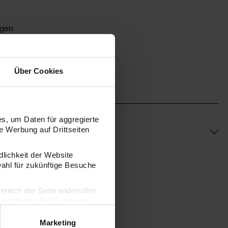
ngen
Über Cookies
s, um Daten für aggregierte
 Werbung auf Drittseiten
dlichkeit der Website
wahl für zukünftige Besuche
bereich der Seite widerrufen
en finden Sie in unserer
Marketing