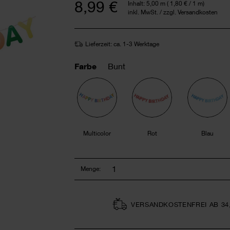
8,99 €
Inhalt:
5,00 m
(
1,80 €
/ 1 m)
inkl. MwSt. / zzgl. Versandkosten
Lieferzeit: ca. 1-3 Werktage
Farbe
Bunt
Multicolor
Rot
Blau
Menge:
VERSAND­KOSTEN­FREI AB 34