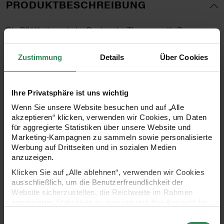
PRODUKTBESCHREIBUNG
Die DIY-Kartensets im Design der Themenwelt „Bunny
Hop“ laden zum grenzenlosen Gestalten ein. Neben einer
Zustimmung
Details
Über Cookies
Karte und dem passenden Umschlag ist alles, was Sie
zum Individualisieren und Personalisieren der Karte
benötigen, in der Packung enthalten: Konfetti zum
Ihre Privatsphäre ist uns wichtig
Beilegen, das für unerwartete Überraschung beim
Wenn Sie unsere Website besuchen und auf „Alle
akzeptieren“ klicken, verwenden wir Cookies, um Daten
Empfänger sorgt, sowie vielseitig verwendbare Sticker für
für aggregierte Statistiken über unsere Website und
verschiedene Anlässe. Mit den Aufklebern lässt sich die
Marketing-Kampagnen zu sammeln sowie personalisierte
Werbung auf Drittseiten und in sozialen Medien
Karte, aber auch der Umschlag verzieren. Die Karten sind
anzuzeigen.
mit Folieneffekten veredelt. Damit machen Sie garantiert
Klicken Sie auf „Alle ablehnen“, verwenden wir Cookies
jedem eine Freude!
ausschließlich, um die Benutzerfreundlichkeit der
Website sicherzustellen, die Reichweite im Rahmen
aggregierter Statistiken zu messen und Ihre Auswahl für
Design: Bunny Hop, Hasen im Feld
zukünftige Besuche zu speichern.
Einwilligungsauswahl