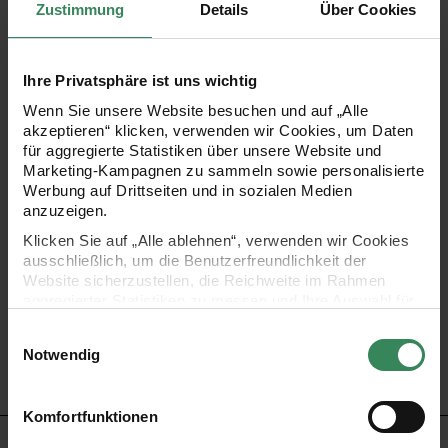
Zustimmung
Details
Über Cookies
Dekorieren Sie Ihre vier Wände mit diesem tollen Kartenset
im weihnachtlichen Design. Die Karten passen perfekt in
Ihre Privatsphäre ist uns wichtig
die Holzständer und können so dekorativ aufgestellt und
Wenn Sie unsere Website besuchen und auf „Alle
akzeptieren“ klicken, verwenden wir Cookies, um Daten
platziert werden. Selbstverständlich können die Karten
für aggregierte Statistiken über unsere Website und
auch einzeln genutzt werden und in andere
Marketing-Kampagnen zu sammeln sowie personalisierte
Werbung auf Drittseiten und in sozialen Medien
Dekoarrangements eingebaut werden. Ihrer Kreativität sind
anzuzeigen.
dabei keine Grenzen gesetzt.
Klicken Sie auf „Alle ablehnen“, verwenden wir Cookies
ausschließlich, um die Benutzerfreundlichkeit der
Website sicherzustellen, die Reichweite im Rahmen
Kartendeko-Set Holy Family mit Hot Foil-Veredelung
aggregierter Statistiken zu messen und Ihre Auswahl für
Maße: 11,5x22,5cm
zukünftige Besuche zu speichern.
Einwilligungsauswahl
Grammatur: Karte 350/m2
Ihre Einwilligung ist freiwillig und kann jederzeit über den
Notwendig
Link „Cookie-Einstellungen“ im Fußbereich der Seite
Design: Christmas Rocks!
widerrufen werden. Weitere Informationen zu den
verwendeten Technologien und den Empfängern der
Komfortfunktionen
Daten finden Sie in unserer Datenschutzerklärung.