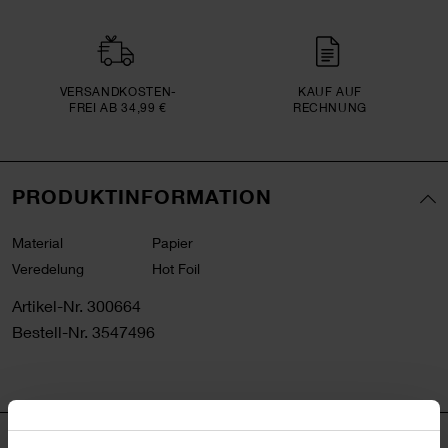
VERSAND­KOSTEN­
KAUF AUF
FREI AB 34,99 €
RECHNUNG
PRODUKTINFORMATION
Material
Papier
Veredelung
Hot Foil
Artikel-Nr.
300664
Bestell-Nr.
3547496
PRODUKTBESCHREIBUNG