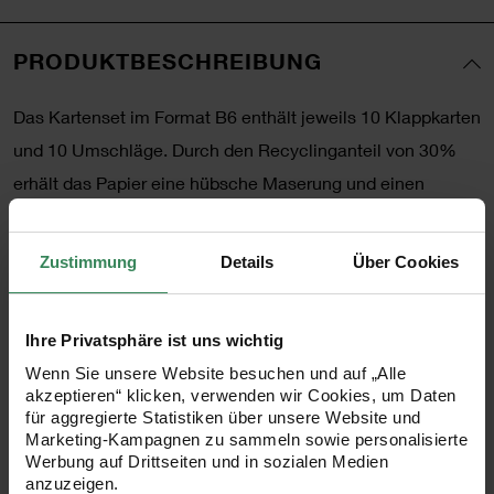
PRODUKTBESCHREIBUNG
Das Kartenset im Format B6 enthält jeweils 10 Klappkarten
und 10 Umschläge. Durch den Recyclinganteil von 30%
erhält das Papier eine hübsche Maserung und einen
hochwertigen, zeitgemäßen Look. Das Kartenset in der
Farbe Offwhite wird in einer stabilen Box mit PET-Deckel
Zustimmung
Details
Über Cookies
geliefert, die gleichzeitig als praktische Aufbewahrung
dient.
Ihre Privatsphäre ist uns wichtig
Wenn Sie unsere Website besuchen und auf „Alle
Inhalt: 10 Klappkarten (220g/m²) und 10 Umschläge
akzeptieren“ klicken, verwenden wir Cookies, um Daten
(120g/m²)
für aggregierte Statistiken über unsere Website und
Marketing-Kampagnen zu sammeln sowie personalisierte
Farbe: Offwhite
Werbung auf Drittseiten und in sozialen Medien
Format: DIN B6/B6
anzuzeigen.