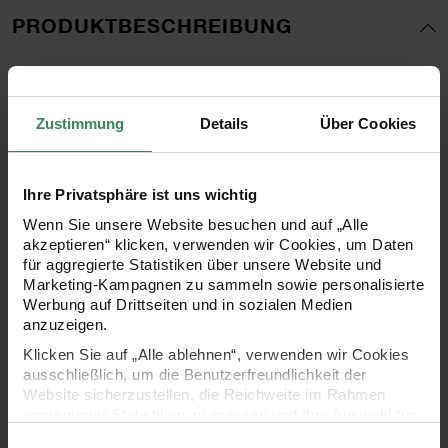
PRODUKTBESCHREIBUNG
Verschicken Sie Weihnachtsgrüße, nette Gedichte und
liebe Worte in der Weihnachtszeit? Dann bietet sich dieses
Zustimmung
Details
Über Cookies
DIN A5 Kartenset, bestehend aus acht weißen Karten mit
goldenem Tannen-Motiv, wunderbar an. Die Glitter- und
Hot Foil-Veredelungen sorgen außerdem für schimmernde
Ihre Privatsphäre ist uns wichtig
Wenn Sie unsere Website besuchen und auf „Alle
Effekte und einen stimmungsvollen Weihnachtsglanz.
akzeptieren“ klicken, verwenden wir Cookies, um Daten
Dank der passenden Umschläge können Sie Ihre Karten
für aggregierte Statistiken über unsere Website und
Marketing-Kampagnen zu sammeln sowie personalisierte
direkt beschriften und versenden.
Werbung auf Drittseiten und in sozialen Medien
anzuzeigen.
Klicken Sie auf „Alle ablehnen“, verwenden wir Cookies
- Kartenset bestehend aus 8 Karten und 8 Umschlägen
ausschließlich, um die Benutzerfreundlichkeit der
Website sicherzustellen, die Reichweite im Rahmen
- Motiv: Tanne
aggregierter Statistiken zu messen und Ihre Auswahl für
zukünftige Besuche zu speichern.
Einwilligungsauswahl