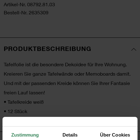
Artikel-Nr.
08792.81.03
Bestell-Nr.
2635309
PRODUKTBESCHREIBUNG
Tafelfolie ist die besondere Dekoidee für Ihre Wohnung.
Kreieren Sie ganze Tafelwände oder Memoboards damit.
Und mit der passenden Kreide können Sie Ihrer Fantasie
freien Lauf lassen!
•
Tafelkreide weiß
•
12 Stück
•
Tipp! auch in bunt erhältlich!
Zustimmung
Details
Über Cookies