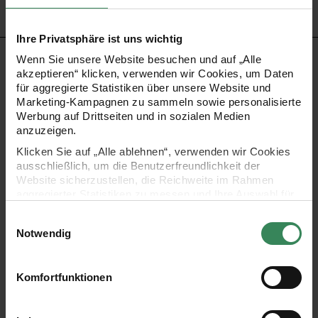
HERSTELLER
Ihre Privatsphäre ist uns wichtig
Wenn Sie unsere Website besuchen und auf „Alle
akzeptieren“ klicken, verwenden wir Cookies, um Daten
KOSTENLOSE ANLEITUNGEN
für aggregierte Statistiken über unsere Website und
Marketing-Kampagnen zu sammeln sowie personalisierte
Werbung auf Drittseiten und in sozialen Medien
anzuzeigen.
Klicken Sie auf „Alle ablehnen“, verwenden wir Cookies
ausschließlich, um die Benutzerfreundlichkeit der
Website sicherzustellen, die Reichweite im Rahmen
aggregierter Statistiken zu messen und Ihre Auswahl für
zukünftige Besuche zu speichern.
Einwilligungsauswahl
Anleitung Holz-
Anleitung
Ihre Einwilligung ist freiwillig und kann jederzeit über den
Notwendig
Adventskalender in
Adventskalender
Link „Cookie-Einstellungen“ im Fußbereich der Seite
Shabby-Chic-Look
Holz-Haus-Pyramide
widerrufen werden. Weitere Informationen zu den
verwendeten Technologien und den Empfängern der
Komfortfunktionen
Daten finden Sie in unserer Datenschutzerklärung.
Impressum
Datenschutz
Vertrag widerrufen