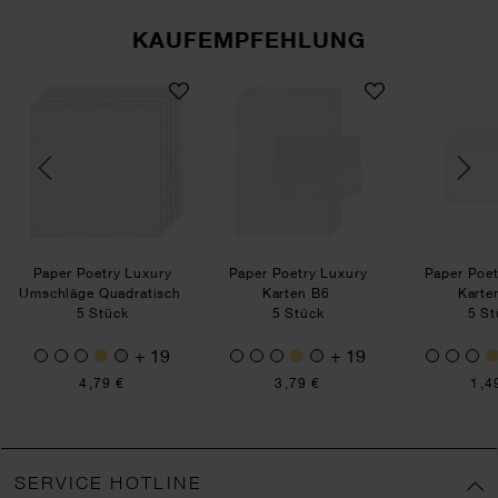
KAUFEMPFEHLUNG
y Luxury Karten A5
Paper Poetry Luxury Umschläge Quadratisch
Paper Poetry Luxury Kar
Paper Poetry Luxury
Paper Poetry Luxury
Paper Poet
Umschläge Quadratisch
Karten B6
Karte
5 Stück
5 Stück
5 St
+ 19
+ 19
4,79 €
3,79 €
1,4
SERVICE HOTLINE