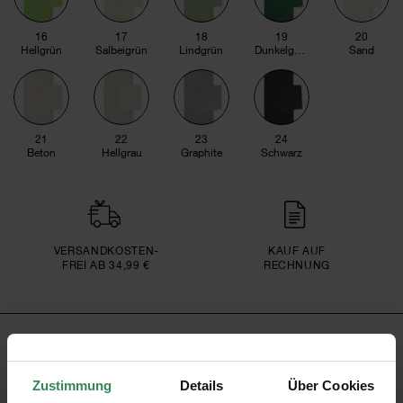
16
17
18
19
20
Hellgrün
Salbeigrün
Lindgrün
Dunkelgrün
Sand
21
22
23
24
Beton
Hellgrau
Graphite
Schwarz
VERSAND­KOSTEN­
KAUF AUF
FREI AB 34,99 €
RECHNUNG
PRODUKTINFORMATION
Zustimmung
Details
Über Cookies
Format
Quadratisch