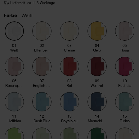
Lieferzeit: ca. 1-3 Werktage
Farbe
Weiß
01
02
03
04
05
Weiß
Elfenbein
Creme
Gelb
Rosa
06
07
08
09
10
Rosenquarz
English rose
Rot
Weinrot
Fuchsia
11
12
13
14
15
Hellblau
Dusk Blue
Royalblau
Marineblau
Türkis