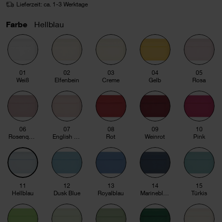
Lieferzeit: ca. 1-3 Werktage
Farbe
Hellblau
01
02
03
04
05
Weiß
Elfenbein
Creme
Gelb
Rosa
06
07
08
09
10
Rosenquarz
English rose
Rot
Weinrot
Pink
11
12
13
14
15
Hellblau
Dusk Blue
Royalblau
Marineblau
Türkis