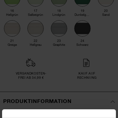
16
17
18
19
20
Hellgrün
Salbeigrün
Lindgrün
Dunkelgrün
Sand
21
22
23
24
Greige
Hellgrau
Graphite
Schwarz
VERSAND­KOSTEN­
KAUF AUF
FREI AB 34,99 €
RECHNUNG
PRODUKTINFORMATION
Format
C5