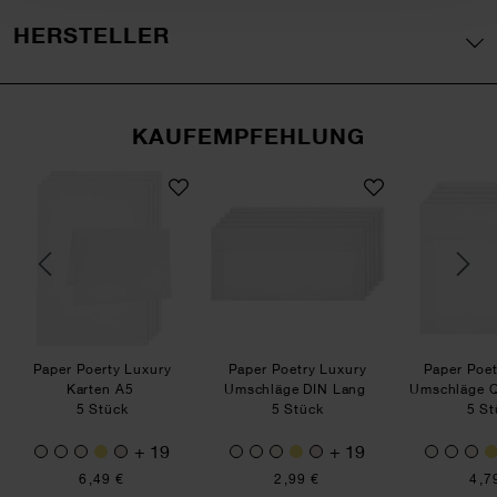
HERSTELLER
KAUFEMPFEHLUNG
ry Luxury Umschläge C5
Paper Poerty Luxury Karten A5
Paper Poetry Luxury Um
Paper Poerty Luxury
Paper Poetry Luxury
Paper Poet
Karten A5
Umschläge DIN Lang
Umschläge Q
5 Stück
5 Stück
5 St
+ 19
+ 19
6,49 €
2,99 €
4,7