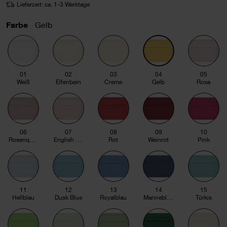
Lieferzeit: ca. 1-3 Werktage
Farbe
Gelb
01
02
03
04
05
Weiß
Elfenbein
Creme
Gelb
Rosa
06
07
08
09
10
Rosenquarz
English rose
Rot
Weinrot
Pink
11
12
13
14
15
Hellblau
Dusk Blue
Royalblau
Marineblau
Türkis