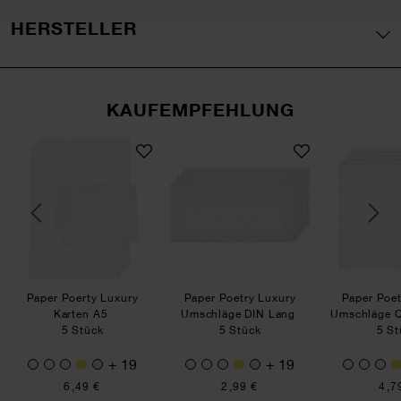
HERSTELLER
KAUFEMPFEHLUNG
ry Luxury Umschläge C5
Paper Poerty Luxury Karten A5
Paper Poetry Luxury Um
Paper Poerty Luxury
Paper Poetry Luxury
Paper Poet
Karten A5
Umschläge DIN Lang
Umschläge Q
5 Stück
5 Stück
5 St
+ 19
+ 19
6,49 €
2,99 €
4,7