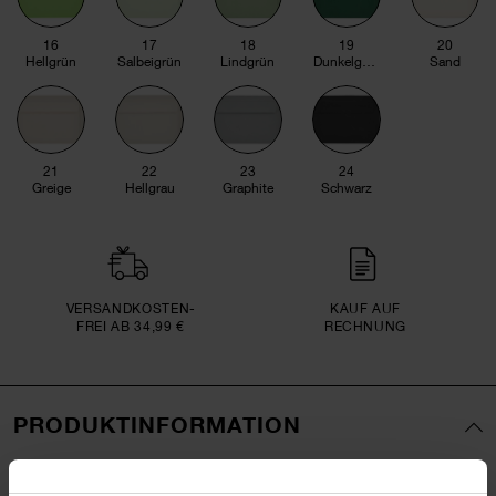
16
17
18
19
20
Hellgrün
Salbeigrün
Lindgrün
Dunkelgrün
Sand
21
22
23
24
Greige
Hellgrau
Graphite
Schwarz
VERSAND­KOSTEN­
KAUF AUF
FREI AB 34,99 €
RECHNUNG
PRODUKTINFORMATION
Format
C5