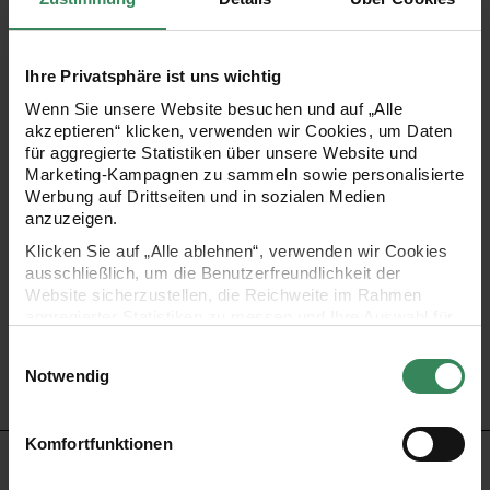
Geschenkverpackungen und vieles mehr individuell
gestalten. Durch die kompakte Verpackungsgröße ist der
Ihre Privatsphäre ist uns wichtig
Artikel auch zum Füllen von Adventskalendern oder
Wenn Sie unsere Website besuchen und auf „Alle
Schultüten geeignet. Die Sticker erhalten durch den
akzeptieren“ klicken, verwenden wir Cookies, um Daten
für aggregierte Statistiken über unsere Website und
aufgepolsterten Effekt eine besondere Optik. Die Motive
Marketing-Kampagnen zu sammeln sowie personalisierte
zeigen verschieden-farbige Herzen.
Werbung auf Drittseiten und in sozialen Medien
anzuzeigen.
Klicken Sie auf „Alle ablehnen“, verwenden wir Cookies
- Mini Puffy-Sticker mit vielseitiger
ausschließlich, um die Benutzerfreundlichkeit der
Verwendungsmöglichkeit
Website sicherzustellen, die Reichweite im Rahmen
aggregierter Statistiken zu messen und Ihre Auswahl für
- Motiv: Herzen
zukünftige Besuche zu speichern.
Einwilligungsauswahl
- Inhalt: 1 Blatt 32 Stück
Ihre Einwilligung ist freiwillig und kann jederzeit über den
Notwendig
- Design: Bonanza Bar
Link „Cookie-Einstellungen“ im Fußbereich der Seite
widerrufen werden. Weitere Informationen zu den
verwendeten Technologien und den Empfängern der
Komfortfunktionen
Daten finden Sie in unserer Datenschutzerklärung.
HERSTELLER