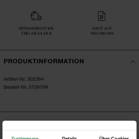
VERSAND­KOSTEN­
KAUF AUF
FREI AB 34,99 €
RECHNUNG
PRODUKTINFORMATION
Artikel-Nr.
302384
Bestell-Nr.
3728789
PRODUKTBESCHREIBUNG
Mit den Mini Puffy Stickern lassen sich Karten,
Zustimmung
Details
Über Cookies