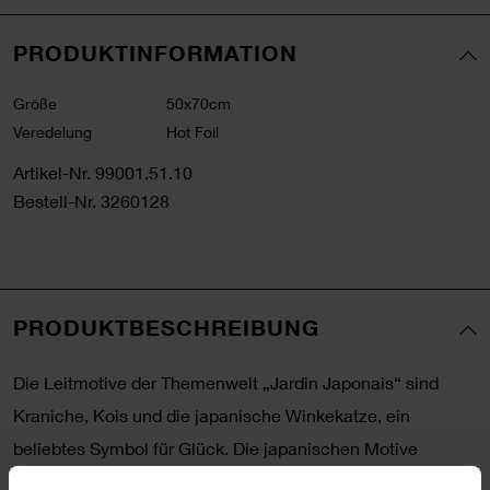
PRODUKTINFORMATION
Größe
50x70cm
Veredelung
Hot Foil
Artikel-Nr.
99001.51.10
Bestell-Nr.
3260128
PRODUKTBESCHREIBUNG
Die Leitmotive der Themenwelt „Jardin Japonais“ sind
Kraniche, Kois und die japanische Winkekatze, ein
beliebtes Symbol für Glück. Die japanischen Motive
reichen von grafischen Mustern wie dem Sashiko Design