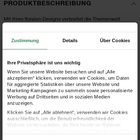
PRODUKTBESCHREIBUNG
Mit ihren floralen Designs verbreitet die Themenwelt
"Bouquet Sauvage" umgehend Frühlingsstimmung. Die
Muster und Motive in sanften Farbtönen stehen ganz im
Zustimmung
Details
Über Cookies
Zeichen wilder Blumenvariationen. Das Sortiment umfasst
zahlreiche Papeterie-Artikel mit Kirschblüten, stilisierten
Ihre Privatsphäre ist uns wichtig
Blüten und zarten Wildblumen. So reicht das Angebot von
Wenn Sie unsere Website besuchen und auf „Alle
Tape-, Sticker-, Stempel- und Origamisets über
akzeptieren“ klicken, verwenden wir Cookies, um Daten
Papiertüten, Notizbücher und Geschenkschachteln bis hin
für aggregierte Statistiken über unsere Website und
Marketing-Kampagnen zu sammeln sowie personalisierte
zu Kartensets, Motivpapierblöcken und
Werbung auf Drittseiten und in sozialen Medien
Geschenkanhängern. Alle Artikel sind mit aufregendem
anzuzeigen.
schimmerndem Hot Foil-Druck veredelt. Abgerundet wird
Klicken Sie auf „Alle ablehnen“, verwenden wir Cookies
ausschließlich, um die Benutzerfreundlichkeit der
die Produktwelt durch passende Stoffe im gleichen Design.
Website sicherzustellen, die Reichweite im Rahmen
aggregierter Statistiken zu messen und Ihre Auswahl für
zukünftige Besuche zu speichern.