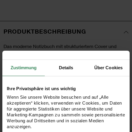
PRODUKTBESCHREIBUNG
Das moderne Notizbuch mit strukturiertem Cover und
goldenem Rand ist ein idealer Begleiter für die Schule, die
Universität oder den Arbeitsalltag. Auf 80 punktkarierten
Zustimmung
Details
Über Cookies
Bambusseiten lassen sich wichtige Termine, Notizen,
Informationen oder kleine Skizzen festhalten. Dank der
Ihre Privatsphäre ist uns wichtig
Leimbindung ist das Buch besonders robust und
Wenn Sie unsere Website besuchen und auf „Alle
hochwertig. Mit den Maßen 20,5x25,5 cm findet das
akzeptieren“ klicken, verwenden wir Cookies, um Daten
Notizbuch auch in jedem Rucksack oder jeder
für aggregierte Statistiken über unsere Website und
Marketing-Kampagnen zu sammeln sowie personalisierte
Umhängetasche einen Platz.
Werbung auf Drittseiten und in sozialen Medien
anzuzeigen.