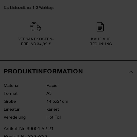
Lieferzeit: ca. 1-3 Werktage
VERSAND­KOSTEN­
KAUF AUF
FREI AB 34,99 €
RECHNUNG
PRODUKTINFORMATION
Material
Papier
Format
A5
Größe
14,5x21cm
Lineatur
kariert
Veredelung
Hot Foil
Artikel-Nr.
99001.52.21
Bestell-Nr.
3325322