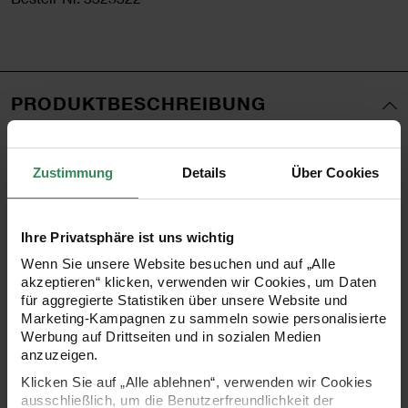
PRODUKTBESCHREIBUNG
Diese coolen Notizbücher bieten ausreichend Platz um
Zustimmung
Details
Über Cookies
alles Wichtige festhalten zu können. Die Notizbücher
haben jeweils 80 punktkarierte Seiten und der Umschlag
glänzt durch Hot Foil Details. Die Motive der Kollektion
Ihre Privatsphäre ist uns wichtig
Nature Matters zeigen organische Strukturen und Texturen:
Wenn Sie unsere Website besuchen und auf „Alle
akzeptieren“ klicken, verwenden wir Cookies, um Daten
Modernes grau mit edlen Hot Foil Punkten als Veredelung
für aggregierte Statistiken über unsere Website und
sowie abstrakte Muster im warmen Karamell schmücken
Marketing-Kampagnen zu sammeln sowie personalisierte
Werbung auf Drittseiten und in sozialen Medien
die Deckblätter dieser Notizbücher. Das DIN A5 Format ist
anzuzeigen.
super praktisch - so passen die Notizbücher in jede Tasche
Klicken Sie auf „Alle ablehnen“, verwenden wir Cookies
und können überallhin mitgenommen werden. Je 80
ausschließlich, um die Benutzerfreundlichkeit der