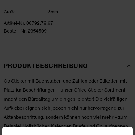
Größe
13mm
Artikel-Nr.
08792.79.67
Bestell-Nr.
2954509
PRODUKTBESCHREIBUNG
Ob Sticker mit Buchstaben und Zahlen oder Etiketten mit
Platz für Beschriftungen – unser Office Sticker Sortiment
macht den Büroalltag um einiges leichter! Die vielfältigen
Aufkleber eignen sich jedoch nicht nur hervorragend zur
Aktenbeschriftung, sondern können noch viel mehr – zum
Beispiel Notizbücher, Kalender, Briefe und Co. aufpeppen.
Der Fantasie sind dabei keine Grenzen gesetzt. Wer seinen