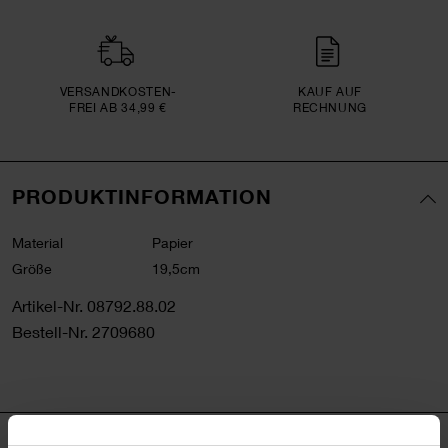
VERSAND­KOSTEN­
KAUF AUF
FREI AB 34,99 €
RECHNUNG
PRODUKTINFORMATION
Material
Papier
Größe
19,5cm
Artikel-Nr.
08792.88.02
Bestell-Nr.
2709680
PRODUKTBESCHREIBUNG