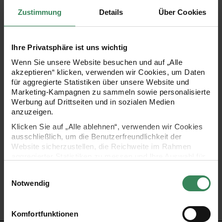
Zustimmung
Details
Über Cookies
Das Partyaccessoire schlechthin war schon immer der
Strohhalm. Wir haben hier besonders angesagte Designs
Ihre Privatsphäre ist uns wichtig
von knallbunt für Gartenpartys und Kindergeburtstage bis
Wenn Sie unsere Website besuchen und auf „Alle
elegant in gold und silber für Hochzeiten und mehr. Die
akzeptieren“ klicken, verwenden wir Cookies, um Daten
für aggregierte Statistiken über unsere Website und
Papierstrohhalme verleihen jedem Getränk ein schickes
Marketing-Kampagnen zu sammeln sowie personalisierte
Aussehen!
Werbung auf Drittseiten und in sozialen Medien
anzuzeigen.
Klicken Sie auf „Alle ablehnen“, verwenden wir Cookies
•
Lebensmittelgeeignet
ausschließlich, um die Benutzerfreundlichkeit der
•
färben nicht ab
Website sicherzustellen, die Reichweite im Rahmen
aggregierter Statistiken zu messen und Ihre Auswahl für
•
Farbe: sorbet mix
zukünftige Besuche zu speichern.
Einwilligungsauswahl
•
Inhalt: 24 Stück
Ihre Einwilligung ist freiwillig und kann jederzeit über den
Notwendig
•
Länge: 19,5cm, Ø 6 mm
Link „Cookie-Einstellungen“ im Fußbereich der Seite
widerrufen werden. Weitere Informationen zu den
•
Tipp! in verschiedenen Farben erhältlich!
verwendeten Technologien und den Empfängern der
Komfortfunktionen
Daten finden Sie in unserer Datenschutzerklärung.